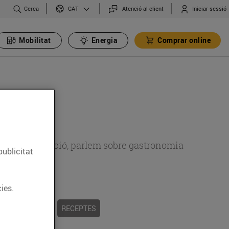
Cerca
Atenció al client
Iniciar sessió
CAT
Mobilitat
Energia
Comprar online
 sobre alimentació, parlem sobre gastronomia
publicitat
ies.
 I TRADICIONS
RECEPTES