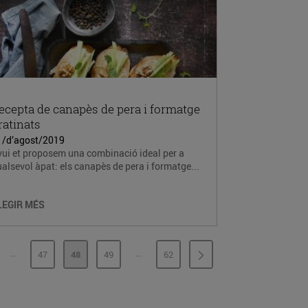
ecepta de canapès de pera i formatge
ratinats
1/d’agost/2019
vui et proposem una combinació ideal per a
alsevol àpat: els canapès de pera i formatge...
LEGIR MÉS
...
...
47
48
49
62
PÀGINES INTERMÈDIES
PÀGINES INTERMÈDIES
GINA
PÀGINA
PÀGINA
PÀGINA
PÀGINA