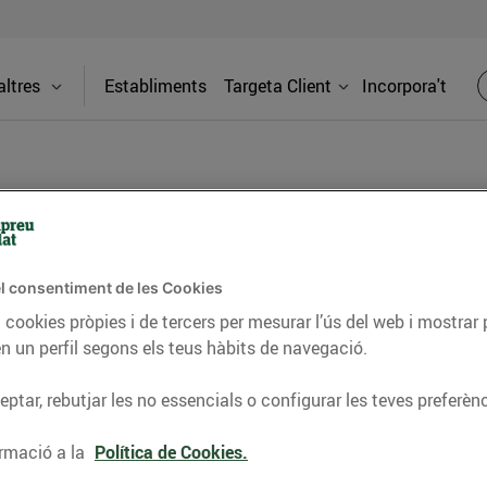
ltres
Establiments
Targeta Client
Incorpora't
BLOG
l consentiment de les Cookies
ceptes, consells nutricionals, informació d’actualitat
 cookies pròpies i de tercers per mesurar l’ús del web i mostrar 
n un perfil segons els teus hàbits de navegació.
del nostre territori i molts altres temes.
ptar, rebutjar les no essencials o configurar les teves preferènc
TAT
CONSELLS I HÀBITS SALUDABLES
ENERGIA
GASTRONOMIA
rmació a la
Política de Cookies.