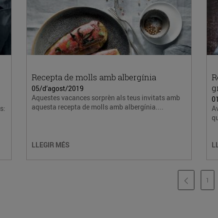
Recepta de molls amb albergínia
R
g
05/d’agost/2019
Aquestes vacances sorprèn als teus invitats amb
0
aquesta recepta de molls amb albergínia....
s:
A
qu
LLEGIR MÉS
L
1
PÀ