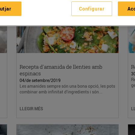
utjar
Configurar
Ac
Recepta d'amanida de llenties amb
R
espinacs
3
Re
04/de setembre/2019
ge
Les amanides sempre són una bona opció, les pots
combinar amb infinitat d’ingredients i són...
LLEGIR MÉS
L