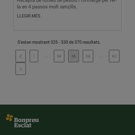
Recepta de rotlles de pèsols i formatge per fer-
la en 4 passos molt senzills.
LLEGIR MÉS
S'estan mostrant 325 - 330 de 370 resultats.
...
...
1
54
55
56
62
PÀGINES INTERMÈDIES
PÀGINES INTERMÈ
PÀGINA
PÀGINA
PÀGINA
PÀGINA
PÀGINA