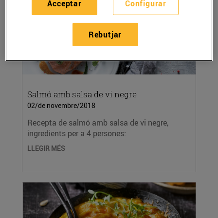
Acceptar
Configurar
Rebutjar
Salmó amb salsa de vi negre
02/de novembre/2018
Recepta de salmó amb salsa de vi negre,
ingredients per a 4 persones:
LLEGIR MÉS