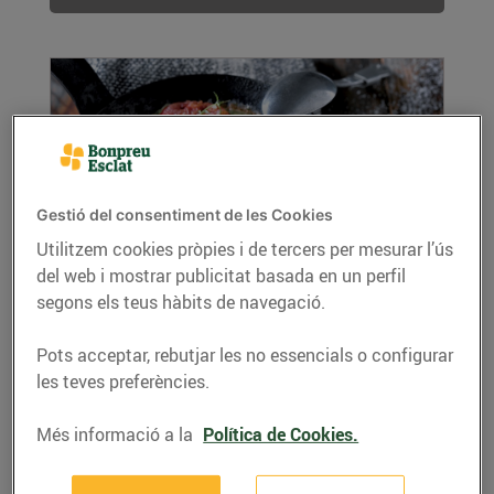
Gestió del consentiment de les Cookies
Utilitzem cookies pròpies i de tercers per mesurar l’ús
del web i mostrar publicitat basada en un perfil
Truita de tomàquet
segons els teus hàbits de navegació.
09/de novembre/2018
Recepta de truita de tomàquet molt fàcil de fer
Pots acceptar, rebutjar les no essencials o configurar
amb 6 passos.
les teves preferències.
LLEGIR MÉS
Més informació a la
Política de Cookies.