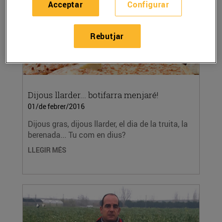
Acceptar
Configurar
Rebutjar
Dijous llarder... botifarra menjaré!
01/de febrer/2016
Dijous gras, dijous llarder, el dia de la truita, la
berenada... Tu com en dius?
LLEGIR MÉS