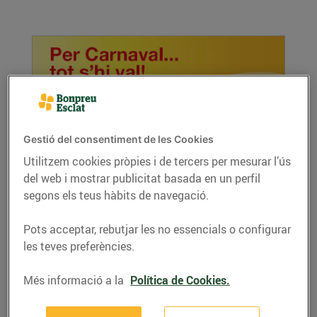
Gestió del consentiment de les Cookies
Utilitzem cookies pròpies i de tercers per mesurar l’ús
del web i mostrar publicitat basada en un perfil
La disbauxa abans de Quaresma
segons els teus hàbits de navegació.
02/de febrer/2016
Com celebraràs el Carnestoltes? Nosaltres et
Pots acceptar, rebutjar les no essencials o configurar
fem algunes propostes arreu del territori.
les teves preferències.
LLEGIR MÉS
Més informació a la
Política de Cookies.