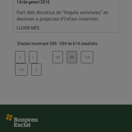
14/de gener/2016
Part dels donatius de “Regala somriures” es
destinen a projectes d’Oxfam Intermón.
LLEGIR MÉS
S'estan mostrant 589 - 594 de 614 resultats.
...
...
1
98
99
100
PÀGINES INTERMÈDIES
PÀGINES INTERM
PÀGINA
PÀGINA
PÀGINA
PÀGINA
103
PÀGINA