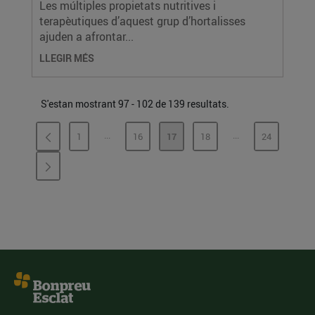
Les múltiples propietats nutritives i
terapèutiques d’aquest grup d’hortalisses
ajuden a afrontar...
LLEGIR MÉS
S'estan mostrant 97 - 102 de 139 resultats.
...
...
1
16
17
18
24
PÀGINES INTERMÈDIES
PÀGINES INTERMÈ
PÀGINA
PÀGINA
PÀGINA
PÀGINA
PÀGINA