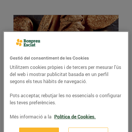
Gestió del consentiment de les Cookies
Utilitzem cookies pròpies i de tercers per mesurar l’ús
del web i mostrar publicitat basada en un perfil
Pa per a tots els gustos
segons els teus hàbits de navegació.
22/de març/2019
Al teu supermercat Bonpreu o Esclat pots
Pots acceptar, rebutjar les no essencials o configurar
comprar pa de moltes varietats i per a tots els
les teves preferències.
gustos i...
LLEGIR MÉS
Més informació a la
Política de Cookies.