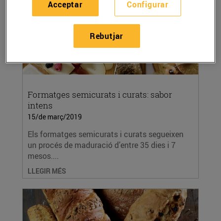
Acceptar
Configurar
Rebutjar
Formatges semicurats i curats: sabor
intens
15/de març/2019
Els formatges semicurats i curats segueixen
un procés de maduració d’entre 35 dies i 7
mesos....
LLEGIR MÉS