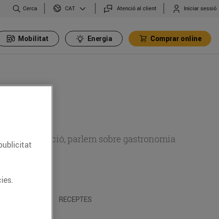
Cerca
Atenció al client
Iniciar sessió
CAT
Mobilitat
Energia
Comprar online
 sobre alimentació, parlem sobre gastronomia
publicitat
ies.
 I TRADICIONS
RECEPTES