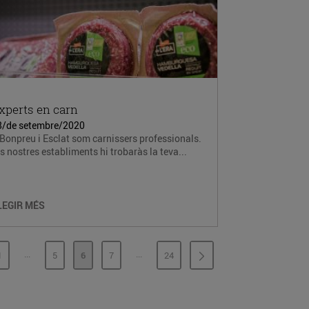
xperts en carn
8/de setembre/2020
Bonpreu i Esclat som carnissers professionals.
s nostres establiments hi trobaràs la teva...
LEGIR MÉS
...
...
1
5
6
7
24
PÀGINES INTERMÈDIES
PÀGINES INTERMÈDIES
PÀGINA
PÀGINA
PÀGINA
PÀGINA
PÀGINA