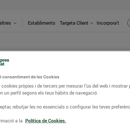
ltres
Establiments
Targeta Client
Incorpora't
BLOG
l consentiment de les Cookies
ceptes, consells nutricionals, informació d’actualitat
 cookies pròpies i de tercers per mesurar l’ús del web i mostrar 
n un perfil segons els teus hàbits de navegació.
del nostre territori i molts altres temes.
ptar, rebutjar les no essencials o configurar les teves preferènc
TAT
CONSELLS I HÀBITS SALUDABLES
ENERGIA
GASTRONOMIA
rmació a la
Política de Cookies.