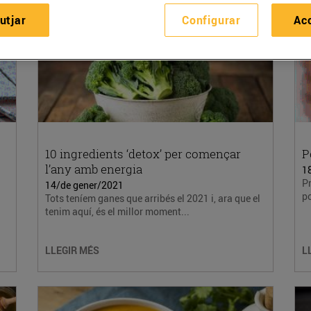
utjar
Configurar
Ac
10 ingredients ‘detox’ per començar
P
l’any amb energia
1
Pr
14/de gener/2021
p
Tots teníem ganes que arribés el 2021 i, ara que el
tenim aquí, és el millor moment...
LLEGIR MÉS
L