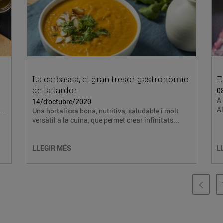
La carbassa, el gran tresor gastronòmic
E
de la tardor
0
A 
14/d’octubre/2020
..
Al
Una hortalissa bona, nutritiva, saludable i molt
versàtil a la cuina, que permet crear infinitats...
LLEGIR MÉS
L