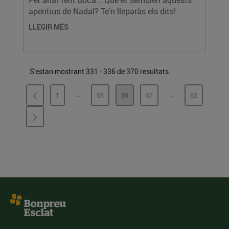
Per anar fent boca... Què et semblen aquests
aperitius de Nadal? Te'n lleparàs els dits!
LLEGIR MÉS
S'estan mostrant 331 - 336 de 370 resultats.
...
...
1
55
56
57
62
PÀGINES INTERMÈDIES
PÀGINES INTERMÈ
PÀGINA
PÀGINA
PÀGINA
PÀGINA
PÀGINA