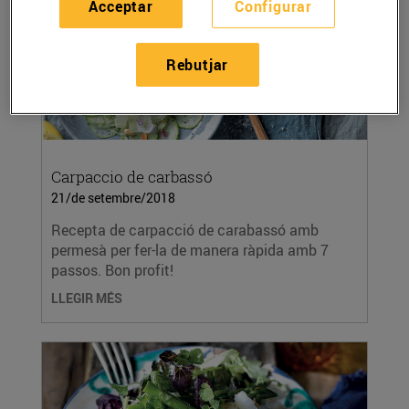
Acceptar
Configurar
Rebutjar
Carpaccio de carbassó
21/de setembre/2018
Recepta de carpacció de carabassó amb
permesà per fer-la de manera ràpida amb 7
passos. Bon profit!
LLEGIR MÉS