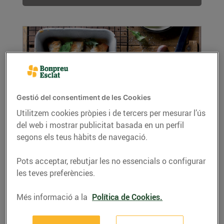
Gestió del consentiment de les Cookies
Utilitzem cookies pròpies i de tercers per mesurar l’ús
del web i mostrar publicitat basada en un perfil
‘Bricks’ de verdures
segons els teus hàbits de navegació.
28/de setembre/2018
Recepta de "Bricks" de verdures amb 3 passos
Pots acceptar, rebutjar les no essencials o configurar
molt simples de fer. Gaudiu-los
les teves preferències.
LLEGIR MÉS
Més informació a la
Política de Cookies.