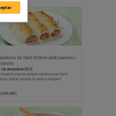
ceptar
anelons de Sant Esteve amb panses i
inyons
1/de desembre/2015
a tradició marca menjar canelons per Sant
teve, què et sembla la nostra recepta?
LEGIR MÉS