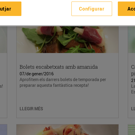
utjar
Configurar
Ac
Bolets escabetxats amb amanida
C
p
07/de gener/2016
Aprofitem els darrers bolets de temporada per
2
preparar aquesta fantàstica recepta!
s!
L
Es
LLEGIR MÉS
L