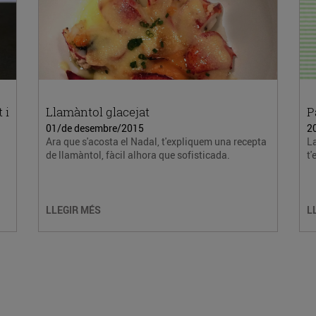
 i
Llamàntol glacejat
P
01/de desembre/2015
2
Ara que s'acosta el Nadal, t'expliquem una recepta
La
de llamàntol, fàcil alhora que sofisticada.
t'
LLEGIR MÉS
L