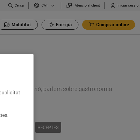
Cerca
Atenció al client
Iniciar sessió
CAT
Mobilitat
Energia
Comprar online
 sobre alimentació, parlem sobre gastronomia
publicitat
ies.
 I TRADICIONS
RECEPTES