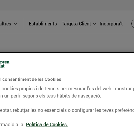
ltres
Establiments
Targeta Client
Incorpora't
BLOG
l consentiment de les Cookies
ceptes, consells nutricionals, informació d’actualitat
 cookies pròpies i de tercers per mesurar l’ús del web i mostrar 
n un perfil segons els teus hàbits de navegació.
del nostre territori i molts altres temes.
ptar, rebutjar les no essencials o configurar les teves preferènc
TAT
CONSELLS I HÀBITS SALUDABLES
ENERGIA
GASTRONOMIA
rmació a la
Política de Cookies.