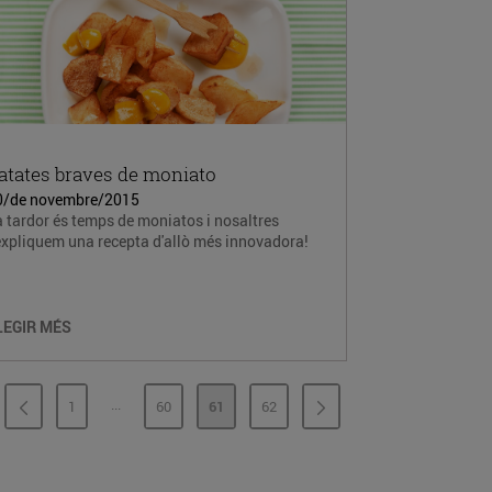
atates braves de moniato
0/de novembre/2015
 tardor és temps de moniatos i nosaltres
expliquem una recepta d'allò més innovadora!
LEGIR MÉS
...
1
60
61
62
PÀGINES INTERMÈDIES
PÀGINA
PÀGINA
PÀGINA
PÀGINA