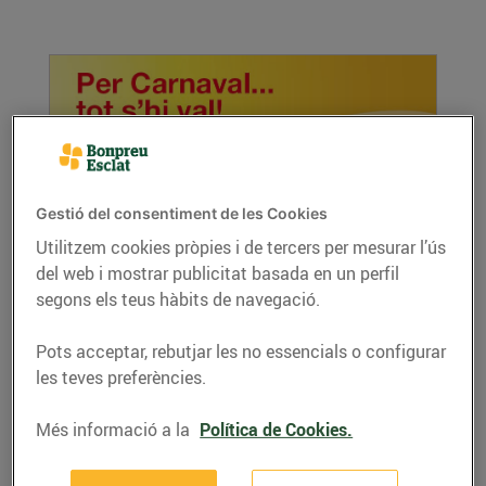
Gestió del consentiment de les Cookies
Utilitzem cookies pròpies i de tercers per mesurar l’ús
del web i mostrar publicitat basada en un perfil
La disbauxa abans de Quaresma
segons els teus hàbits de navegació.
02/de febrer/2016
Com celebraràs el Carnestoltes? Nosaltres et
Pots acceptar, rebutjar les no essencials o configurar
fem algunes propostes arreu del territori.
les teves preferències.
LLEGIR MÉS
Més informació a la
Política de Cookies.