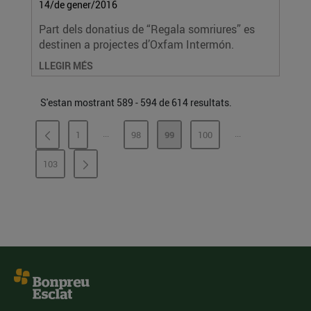
14/de gener/2016
Part dels donatius de “Regala somriures” es
destinen a projectes d’Oxfam Intermón.
LLEGIR MÉS
S'estan mostrant 589 - 594 de 614 resultats.
...
...
1
98
99
100
PÀGINES INTERMÈDIES
PÀGINES INTERM
PÀGINA
PÀGINA
PÀGINA
PÀGINA
103
PÀGINA