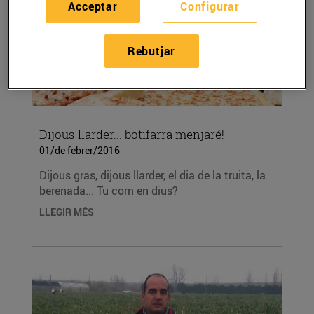
Acceptar
Configurar
Rebutjar
Dijous llarder... botifarra menjaré!
01/de febrer/2016
Dijous gras, dijous llarder, el dia de la truita, la
berenada... Tu com en dius?
LLEGIR MÉS