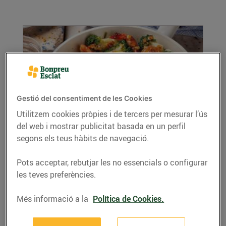
Gestió del consentiment de les Cookies
Utilitzem cookies pròpies i de tercers per mesurar l’ús
del web i mostrar publicitat basada en un perfil
Gambes amb bròquil i mel
segons els teus hàbits de navegació.
06/d’octubre/2020
Ingredients per a 4 persones 500 g de gambes
Pots acceptar, rebutjar les no essencials o configurar
1 bròquil 150 g de mel 1/4 de tassa de...
les teves preferències.
LLEGIR MÉS
Més informació a la
Política de Cookies.