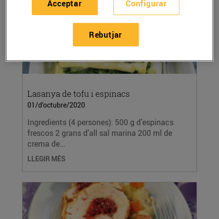
Acceptar
Configurar
Rebutjar
Lasanya de tofu i espinacs
01/d’octubre/2020
Ingredients (4 persones): 500 g d’espinacs
frescos 2 grans d’all sal marina 200 ml de
crema de...
LLEGIR MÉS