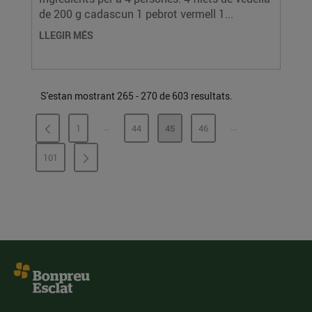
de 200 g cadascun 1 pebrot vermell 1...
LLEGIR MÉS
S'estan mostrant 265 - 270 de 603 resultats.
...
...
1
44
45
46
PÀGINES INTERMÈDIES
PÀGINES INTERMÈ
PÀGINA
PÀGINA
PÀGINA
PÀGINA
101
PÀGINA