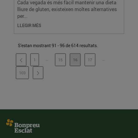
Cada vegada és més fàcil mantenir una dieta
lliure de gluten, existeixen moltes alternatives
per...
LLEGIR MÉS
S'estan mostrant 91 - 96 de 614 resultats.
...
...
1
15
16
17
PÀGINES INTERMÈDIES
PÀGINES INTERMÈ
PÀGINA
PÀGINA
PÀGINA
PÀGINA
103
PÀGINA