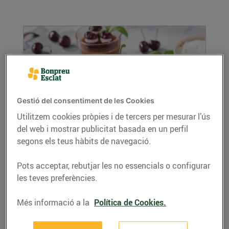
Gestió del consentiment de les Cookies
Utilitzem cookies pròpies i de tercers per mesurar l’ús
del web i mostrar publicitat basada en un perfil
Cireres farcides de mascarpone
segons els teus hàbits de navegació.
04/de juny/2023
Ingredients per a 4 persones: 500 g de
Pots acceptar, rebutjar les no essencials o configurar
formatge mascarpone 250 g de nata líquida
les teves preferències.
35% MG 4...
LLEGIR MÉS
Més informació a la
Política de Cookies.