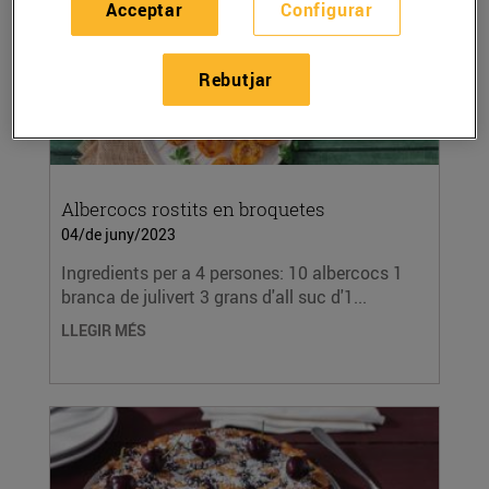
Acceptar
Configurar
Rebutjar
Albercocs rostits en broquetes
04/de juny/2023
Ingredients per a 4 persones: 10 albercocs 1
branca de julivert 3 grans d'all suc d'1...
LLEGIR MÉS