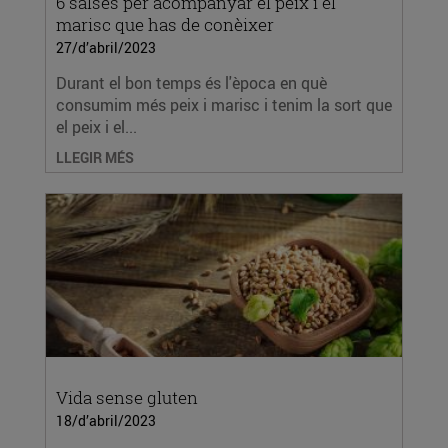
6 salses per acompanyar el peix i el
marisc que has de conèixer
27/d’abril/2023
Durant el bon temps és l'època en què
consumim més peix i marisc i tenim la sort que
el peix i el...
LLEGIR MÉS
Vida sense gluten
18/d’abril/2023