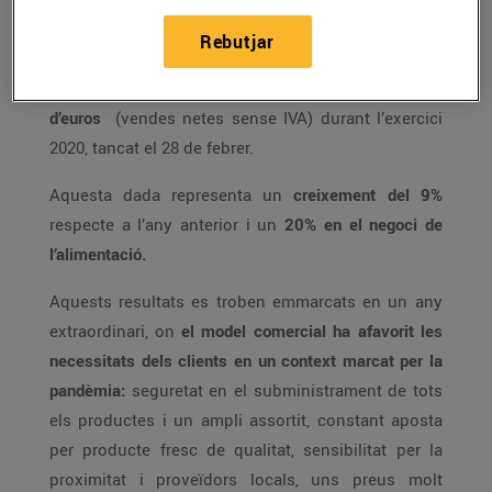
El
Grup Bon Preu
, propietari de les ensenyes
Rebutjar
Bonpreu, Esclat, EsclatOil, BonpreuEsclat Online i
BonpreuEsclat Energia
ha facturat 1.625 milions
d’euros
(vendes netes sense IVA) durant l’exercici
2020, tancat el 28 de febrer.
Aquesta dada representa un
creixement del 9%
respecte a l’any anterior i un
20% en el negoci de
l’alimentació.
Aquests resultats es troben emmarcats en un any
extraordinari, on
el model comercial ha afavorit les
necessitats dels clients en un context marcat per la
pandèmia:
seguretat en el subministrament de tots
els productes i un ampli assortit, constant aposta
per producte fresc de qualitat, sensibilitat per la
proximitat i proveïdors locals, uns preus molt