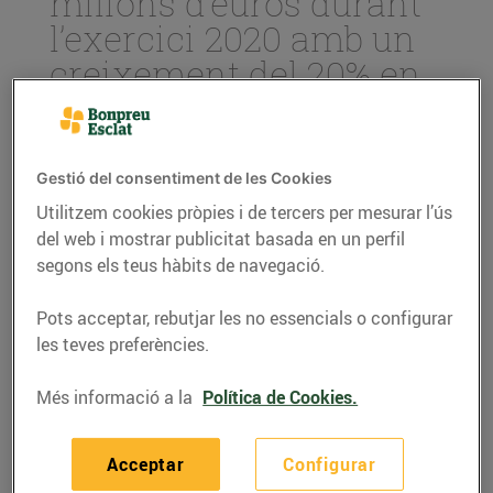
milions d’euros durant
l’exercici 2020 amb un
creixement del 20% en
alimentació
05/de març/2021
Gestió del consentiment de les Cookies
El creixement total del Grup Bon Preu ha
Utilitzem cookies pròpies i de tercers per mesurar l’ús
estat d’un 9% respecte l’any anterior.
del web i mostrar publicitat basada en un perfil
segons els teus hàbits de navegació.
Amb una inversió de 140 milions d’euros,
el Grup s’ha centrat en l’obertura de 7
establiments, més de 30 reformes i la
Pots acceptar, rebutjar les no essencials o configurar
posada en marxa de la comercialitzadora
les teves preferències.
elèctrica BonpreuEsclat Energia.
S’han invertit 21 milions d’euros en
Més informació a la
Política de Cookies.
equips de protecció per vetllar per la salut
i seguretat tant de clients com
treballadors en el context de la COVID-19.
Acceptar
Configurar