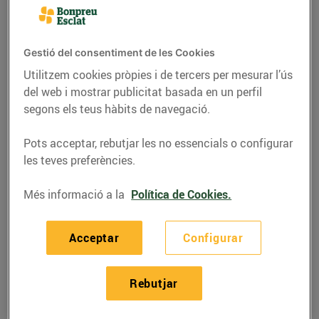
últims 2 mesos, 6 nous
establiments i tancarà
l’any amb una inversió
Gestió del consentiment de les Cookies
de 150 milions d’euros
Utilitzem cookies pròpies i de tercers per mesurar l’ús
del web i mostrar publicitat basada en un perfil
30/de desembre/2019
segons els teus hàbits de navegació.
Bon Preu obre en els últims 2 mesos, 6 nous
Pots acceptar, rebutjar les no essencials o configurar
establiments i tancarà l’any amb una inversió de 150
les teves preferències.
milions d’euros
Més informació a la
Política de Cookies.
Durant els mesos de novembre i
Acceptar
Configurar
desembre de 2019 el Grup Bon Preu ha
seguit ampliant la seva presència al
territori amb l’obertura de 4 establiments
Rebutjar
Bonpreu i 2 Esclat, el que representa un
increment de 14.000 m² en superfície total