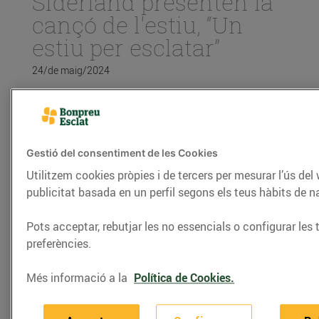
Siderland presenten la
cançó de l'estiu, “Un
estiu per esclatar”
24/de maig/2024
Bonpreu-Esclat i Siderland presenten la cançó de
l'estiu, “Un estiu per esclatar”
Gestió del consentiment de les Cookies
La cançó és fruit de la col·laboració entre
Utilitzem cookies pròpies i de tercers per mesurar l’ús del
Grup Enderrock, Siderland i Bonpreu-
publicitat basada en un perfil segons els teus hàbits de 
Esclat
Bonpreu-Esclat referma el seu compromís
Pots acceptar, rebutjar les no essencials o configurar les 
amb el territori donant veu a la música en
preferències.
català.
Més informació a la
Política de Cookies.
Després del seu pas pel Benidorm Fest el 2023 i
d’una trajectòria iniciada l’any 2018, el duo