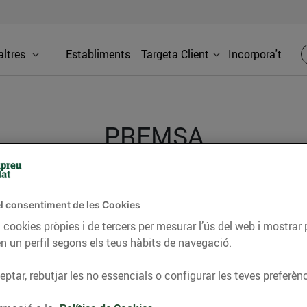
ltres
Establiments
Targeta Client
Incorpora't
PREMSA
itat dels supermercats Bonpreu i Esclat a través de la
l consentiment de les Cookies
 cookies pròpies i de tercers per mesurar l’ús del web i mostrar 
n un perfil segons els teus hàbits de navegació.
ptar, rebutjar les no essencials o configurar les teves preferènc