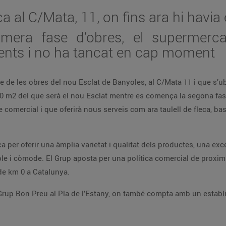
ca al C/Mata, 11, on fins ara hi havia
imera fase d’obres, el supermerc
lients i no ha tancat en cap moment
se de les obres del nou Esclat de Banyoles, al C/Mata 11 i que s’ub
00 m2 del que serà el nou Esclat mentre es comença la segona fase 
 comercial i que oferirà nous serveis com ara taulell de fleca, bas
 per oferir una àmplia varietat i qualitat dels productes, una exce
e i còmode. El Grup aposta per una política comercial de proximita
 de km 0 a Catalunya.
Grup Bon Preu al Pla de l’Estany, on també compta amb un establ