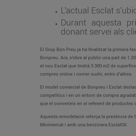
L’actual Esclat s’ubi
Durant aquesta pr
donant servei als c
El Grup Bon Preu ja ha finalitzat la primera fa
Bonpreu. Ara, s’obre al públic una part de 1.2
el nou Esclat que tindrà 3.300 m2 de superfície
compres online i corner sushi, entre d’altres.
El model comercial de Bonpreu i Esclat destaca
competitius i en un entorn de compra agradabl
que el converteix en el referent de productes
Aquesta remodelació reforça la presència de 
Minimercat i amb una benzinera EsclatOil.