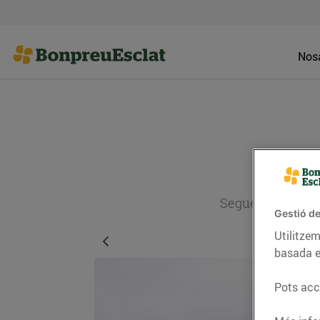
Nosa
Segueix l'actual
Gestió de
Utilitzem
basada e
Pots acce