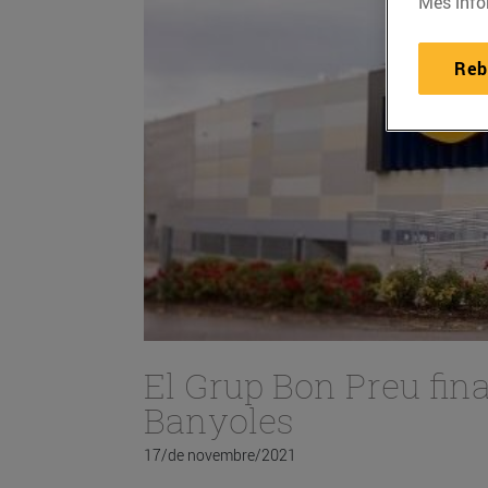
Més info
Reb
El Grup Bon Preu fina
Banyoles
17/de novembre/2021