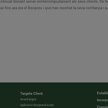
tinuat donant servei ininterrompudament als seus clients. De fet, 
 que fins ara era el Bonpreu i que han mostrat la seva confiança i
Establ
Targeta Client
Avantatges
Incorpo
Aplicació BonpreuEsclat
Energi