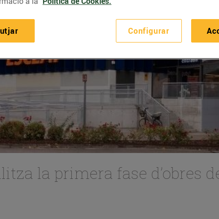
rmació a la
Política de Cookies.
utjar
Configurar
Ac
litza la primera fase d’obres d