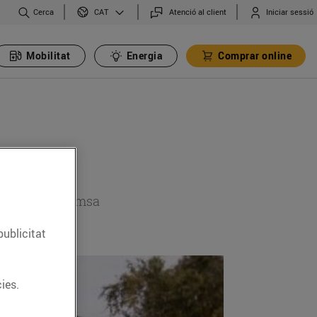
Cerca
Atenció al client
Iniciar sessió
CAT
Mobilitat
Energia
Comprar online
 secció de premsa
publicitat
ies.