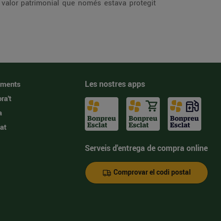
 valor patrimonial que només estava protegit
Les nostres apps
iments
ra't
a
at
Serveis d'entrega de compra online
Comprovar el codi postal