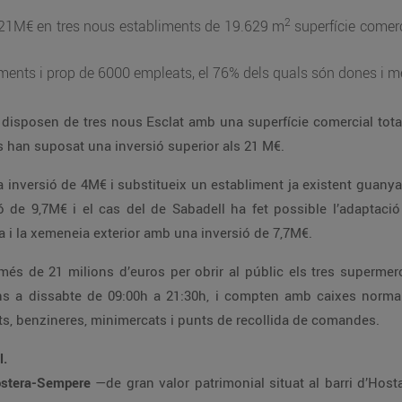
2
 21M€ en tres nous establiments de 19.629 m
superfície comerc
ents i prop de 6000 empleats, el 76% dels quals són dones i m
a
disposen de tres nous Esclat amb una superfície comercial tota
s han suposat una inversió superior als 21 M€.
inversió de 4M€ i substitueix un establiment ja existent guanyant 
 de 9,7M€ i el cas del de Sabadell ha fet possible l’adaptació 
a i la xemeneia exterior amb una inversió de 7,7M€.
 més de 21 milions d’euros per obrir al públic els tres superme
lluns a dissabte de 09:00h a 21:30h, i compten amb caixes normal
s, benzineres, minimercats i punts de recollida de comandes.
l.
ostera-Sempere
—de gran valor patrimonial situat al barri d’Host