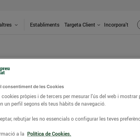
ltres
Establiments
Targeta Client
Incorpora't
PREMSA
l consentiment de les Cookies
itat dels supermercats Bonpreu i Esclat a través de la
 cookies pròpies i de tercers per mesurar l’ús del web i mostrar 
n un perfil segons els teus hàbits de navegació.
ptar, rebutjar les no essencials o configurar les teves preferènc
rmació a la
Política de Cookies.