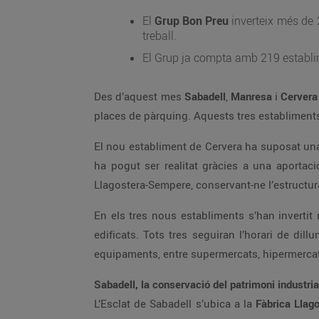
El
Grup Bon Preu
inverteix més de
treball.
El Grup ja compta amb 219 establim
Des d’aquest mes
Sabadell
,
Manresa
i
Cerver
places de pàrquing. Aquests tres establiment
El nou establiment de Cervera ha suposat una 
ha pogut ser realitat gràcies a una aportació
Llagostera-Sempere, conservant-ne l’estructur
En els tres nous establiments s’han invertit
edificats. Tots tres seguiran l’horari de di
equipaments, entre supermercats, hipermercat
Sabadell, la conservació del patrimoni industria
L’Esclat de Sabadell s’ubica a la
Fàbrica Llag