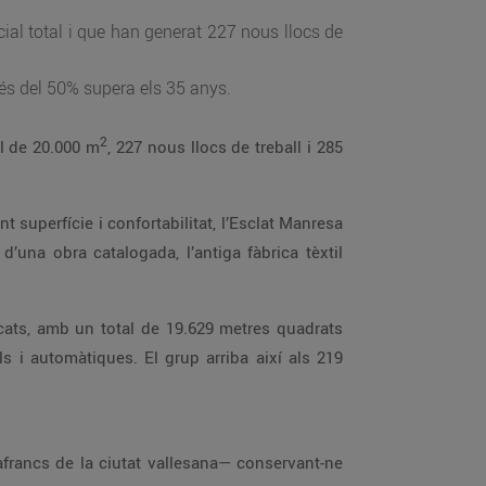
ial total i que han generat 227 nous llocs de
és del 50% supera els 35 anys.
2
l de 20.000 m
, 227 nous llocs de treball i 285
superfície i confortabilitat, l’Esclat Manresa
d’una obra catalogada, l’antiga fàbrica tèxtil
rcats, amb un total de 19.629 metres quadrats
s i automàtiques. El grup arriba així als 219
afrancs de la ciutat vallesana— conservant-ne