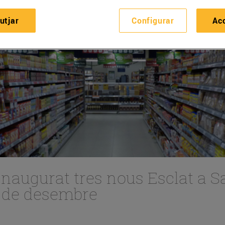
utjar
Configurar
Ac
naugurat tres nous Esclat a Sa
 de desembre