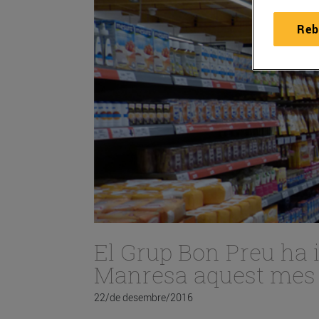
Reb
El Grup Bon Preu ha i
Manresa aquest mes
22/de desembre/2016