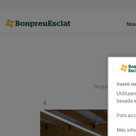
Nosa
Gestió de
Segueix l'actual
Utilitzem
basada e
Pots acce
Més info