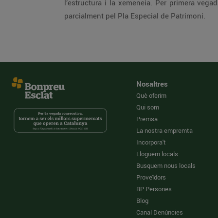
l’estructura i la xemeneia. Per primera veg
parcialment pel Pla Especial de Patrimoni.
Nosaltres
Què oferim
Qui som
Premsa
La nostra empremta
Incorpora't
Lloguem locals
Busquem nous locals
Proveïdors
BP Persones
Blog
Canal Denúncies