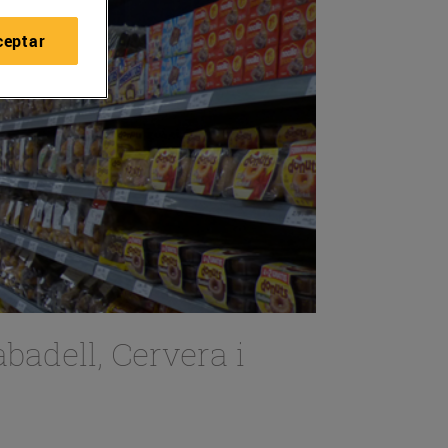
ceptar
badell, Cervera i