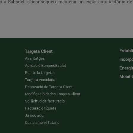
ada a Sabadell s’aconsegueix mantenir un espai arquitectònic de
Establ
Targeta Client
Avantatges
Incorpo
Aplicació BonpreuEsclat
Energi
Fes-te la targeta
Mobilit
Targeta vinculada
Renovació de Targeta Client
Modificació dades Targeta Client
Sol·licitud de facturació
Facturació tiquets
Ja soc aquí
Cuina amb el Tatano