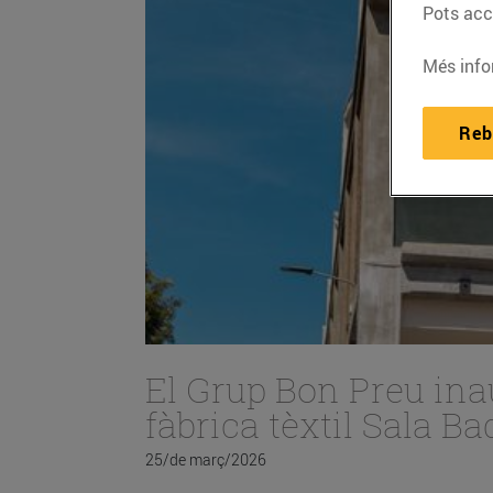
Pots acce
Més info
Reb
El Grup Bon Preu ina
fàbrica tèxtil Sala B
25/de març/2026