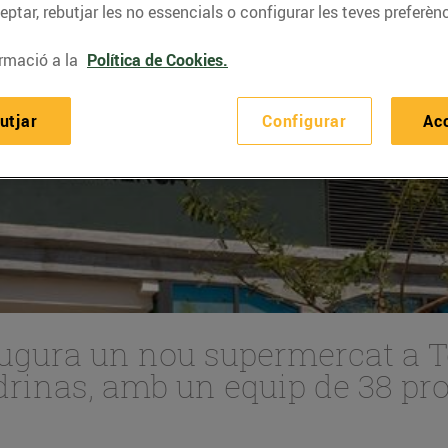
ptar, rebutjar les no essencials o configurar les teves preferènc
rmació a la
Política de Cookies.
utjar
Configurar
Ac
ugura un nou supermercat a Ter
adrinas, amb un equip de 38 pr