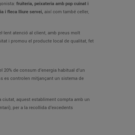
gonista:
fruiteria, peixateria amb pop cuinat i
 i fleca lliure servei,
així com també celler,
l·lent atenció al client, amb preus molt
at i promou el producte local de qualitat, fet
 el 20% de consum d’energia habitual d’un
ons es controlen mitjançant un sistema de
 la ciutat, aquest establiment compta amb un
ari), per a la recollida d’excedents