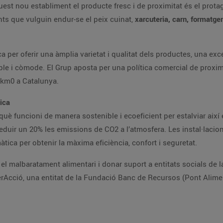
est nou establiment el producte fresc i de proximitat és el prota
nts que vulguin endur-se el peix cuinat,
xarcuteria, carn, formatgeria
 per oferir una àmplia varietat i qualitat dels productes, una exce
e i còmode. El Grup aposta per una política comercial de proximit
 km0 a Catalunya.
tica
què funcioni de manera sostenible i ecoeficient per estalviar així
reduir un 20% les emissions de CO2 a l’atmosfera. Les instal·laci
tica per obtenir la màxima eficiència, confort i seguretat.
a el malbaratament alimentari i donar suport a entitats socials de
erAcció, una entitat de la Fundació Banc de Recursos (Pont Aliment