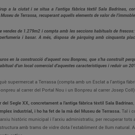
rup a la ciutat i se situa a l’antiga fàbrica tèxtil Sala Badrinas, c
 Museu de Terrassa, recuperant aquells elements de valor de l’immoble
e vendes de 1.279m2 i compta amb les seccions habituals de frescos: fr
er, perfumeria i basar. A més, disposa de pàrquing amb cinquanta pl
uros en la construcció d’aquest nou Bonpreu, que s’ha construït perqu
abitual d’un local comercial d’aquestes característiques i reduir un 2
què supermercat a Terrassa (compta amb un Esclat a l'antiga fàbri
npreu al carrer del Portal Nou i un Bonpreu al carrer Josep Coll)
 del Segle XX, concretament a l’antiga fàbrica tèxtil Sala Badrinas
omplex industrial, i ho ha fet de la mà del Museu de Terrassa.
Tal i c
 l'arxiu històric municipal i l'arxiu administratiu, per recuperar to
tructura amb trams de vidre dota l'establiment de llum natural. A