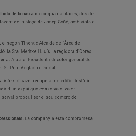
lanta de la nau
amb cinquanta places, dos de
 davant de la plaça de Josep Sañé, amb vista a
, el segon Tinent d'Alcalde de l'Àrea de
ó, la Sra. Meritxell Lluís, la regidora d'Obres
rrat Alba, el President i director general de
el Sr. Pere Anglada i Dordal.
atisfets d’haver recuperat un edifici històric
dir d’un espai que conserva el valor
 servei proper, i ser el seu comerç de
ofessionals.
La companyia està compromesa