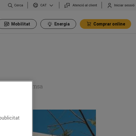
Cerca
Atenció al client
Iniciar sessió
CAT
Mobilitat
Energia
Comprar online
 secció de premsa
publicitat