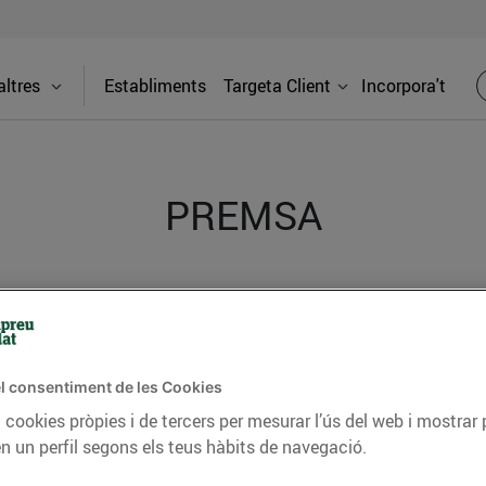
ltres
Establiments
Targeta Client
Incorpora't
PREMSA
itat dels supermercats Bonpreu i Esclat a través de la
l consentiment de les Cookies
 cookies pròpies i de tercers per mesurar l’ús del web i mostrar 
n un perfil segons els teus hàbits de navegació.