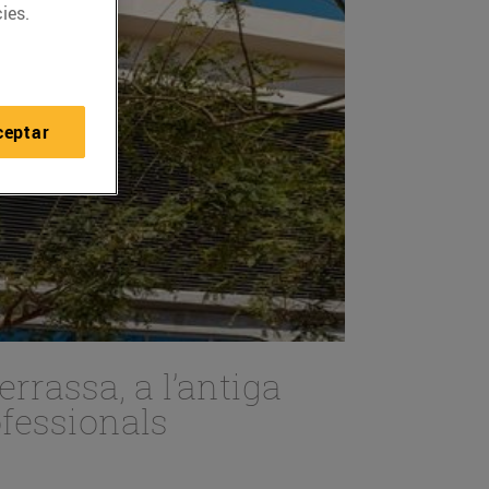
ies.
ceptar
rassa, a l’antiga
ofessionals