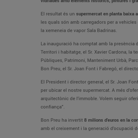
vidriades amb elements històrics, pintures i gr
El resultat és un
supermercat en planta baixa 
les quals són amb carregadors per a vehicles e
la xemeneia de vapor Sala Badrinas.
La inauguració ha comptat amb la presència de l
Territori i habitatge, el Sr. Xavier Cardona, la
Públiques, Patrimoni, Manteniment Urbà, Parcs i
Bon Preu, el Sr. Joan Font i Fabregó, el directo
El President i director general, el Sr. Joan Fon
per ubicar el nostre supermercat. A més d’ofe
arquitectònic de l’immoble. Volem seguir oferi
confiança”.
Bon Preu ha invertit
8 milions d’euros en la co
amb el creixement i la generació d’ocupació de q