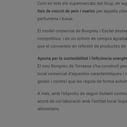
Com en tots els supermercats del Grup, en aqu
forn de cocció de peix i marisc
per aquells clie
perfumeria i basar.
El model comercial de Bonpreu i Esclat destaca
competitius, i en un entorn de compra agradabl
que el converteix en referent de productes de
Aposta per la sostenibilitat i l’eficiència energè
El nou Bonpreu de Terrassa s’ha construït per
local comercial d’aquestes característiques i 
gestió i control que les regula de forma automà
A més, amb l’objectiu de seguir lluitant contr
acord de col·laboració amb l’entitat local Sup
alimentaris.