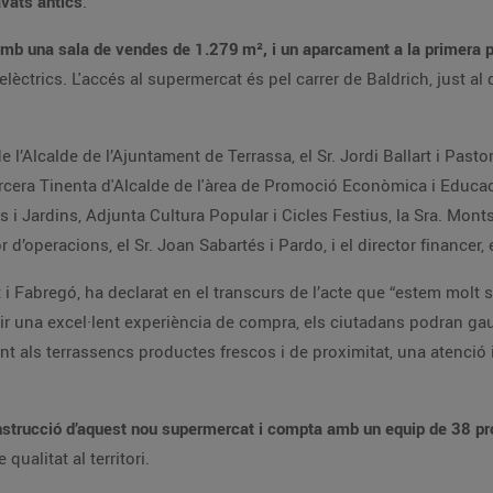
avats antics
.
amb una sala de vendes de 1.279
m², i un aparcament a la primera p
lèctrics. L'accés al supermercat és pel carrer de Baldrich, just al
’Alcalde de l’Ajuntament de Terrassa, el Sr. Jordi Ballart i Pastor
 tercera Tinenta d'Alcalde de l'àrea de Promoció Econòmica i Educaci
 Jardins, Adjunta Cultura Popular i Cicles Festius, la Sra. Montse
r d’operacions, el Sr. Joan Sabartés i Pardo, i el director financer, 
t i Fabregó, ha declarat en el transcurs de l’acte que “estem molt s
rir una excel·lent experiència de compra, els ciutadans podran gau
nt als terrassencs productes frescos i de proximitat, una atenció i
nstrucció d’aquest nou supermercat i compta amb un equip de 38 pr
ualitat al territori.