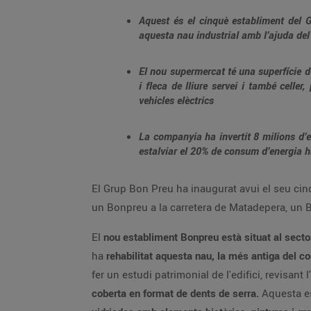
Aquest és el cinquè establiment del G
aquesta nau industrial amb l’ajuda del
El nou supermercat té una superfície d
i fleca de lliure servei i també cell
vehicles elèctrics
La companyia ha invertit 8 milions d’e
estalviar el 20% de consum d’energia h
El Grup Bon Preu ha inaugurat avui el seu cin
un Bonpreu a la carretera de Matadepera, un Bo
El
nou establiment Bonpreu està situat al sector
ha
rehabilitat aquesta nau, la més antiga del c
fer un estudi patrimonial de l'edifici, revisant
coberta en format de dents de serra.
Aquesta es