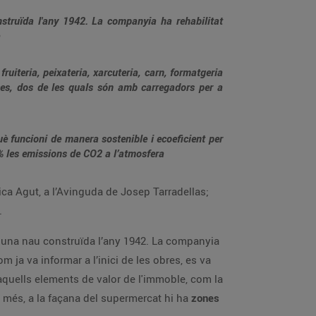
onstruïda l'any 1942. La companyia ha rehabilitat
uiteria, peixateria, xarcuteria, carn, formatgeria
aces, dos de les quals són amb carregadors per a
è funcioni de manera sostenible i ecoeficient per
0% les emissions de CO2 a l’atmosfera
ca Agut, a l’Avinguda de Josep Tarradellas;
.
, una nau construïda l’any 1942. La companyia
om ja va informar a l’inici de les obres, es va
ts aquells elements de valor de l'immoble, com la
 més, a la façana del supermercat hi ha
zones