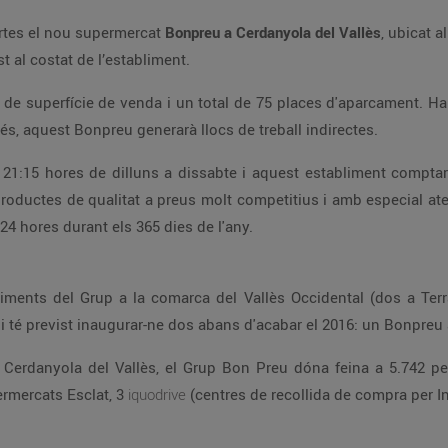
ortes el nou supermercat
Bonpreu a Cerdanyola del Vallès
, ubicat 
t al costat de l’establiment.
de superfície de venda i un total de 75 places d'aparcament. Ha
més, aquest Bonpreu generarà llocs de treball indirectes.
les 21:15 hores de dilluns a dissabte i aquest establiment compt
productes de qualitat a preus molt competitius i amb especial ate
24 hores durant els 365 dies de l'any.
ents del Grup a la comarca del Vallès Occidental (dos a Terr
i té previst inaugurar-ne dos abans d'acabar el 2016: un Bonpreu a
erdanyola del Vallès, el Grup Bon Preu dóna feina a 5.742 pers
rmercats Esclat, 3
iquodrive
(centres de recollida de compra per In