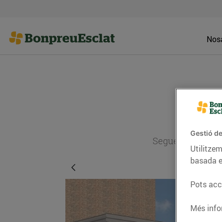
Nosa
Gestió de
Segueix l'actual
Utilitzem
basada e
Pots acce
Més info