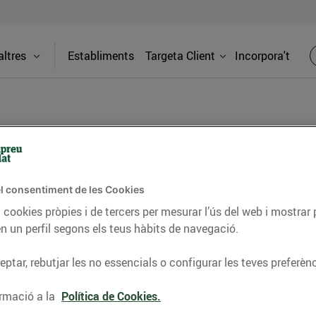
ltres
Establiments
Targeta Client
Incorpora't
PREMSA
l consentiment de les Cookies
itat dels supermercats Bonpreu i Esclat a través de la
 cookies pròpies i de tercers per mesurar l’ús del web i mostrar 
n un perfil segons els teus hàbits de navegació.
ptar, rebutjar les no essencials o configurar les teves preferènc
rmació a la
Política de Cookies.