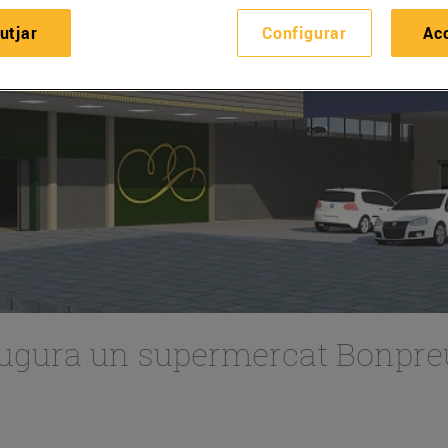
utjar
Configurar
Ac
augura un supermercat Bonpre