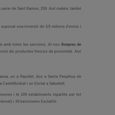
al carrer de Sant Ramon, 259. Així mateix, també
 suposat una inversió de 3,9 milions d'euros i
arà amb totes les seccions. Al nou
Bonpreu de
nció als productes frescos de proximitat. Així
assa, un a Ripollet, dos a Santa Perpètua de
 Castellbisbal i un Esclat a Sabadell.
ones i té 209 establiments repartits per tot
ternet) i 39 benzineres EsclatOil.