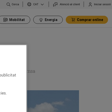
Cerca
Atenció al client
Iniciar sessió
CAT
Mobilitat
Energia
Comprar online
 secció de premsa
publicitat
ies.