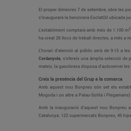
El proper dimecres 7 de setembre, obre les p
s’inaugurarà la benzinera EsclatOil ubicada jus
2
L'establiment comptarà amb més de 1.100 m
ha creat 26 llocs de treball directes, a més a 
L'horari d'atenció al públic serà de 9:15 a 
Cerdanyola
, s’ofereix una àmplia selecció de 
mateix, la gasolinera disposa d'autoservei les 
Creix la presència del Grup a la comarca
Amb aquest nou Bonpreu són set els establim
Mogoda i un altre a Palau-Solità i Plegamans) 
Amb la inauguració d'aquest nou Bonpreu a C
Catalunya: 122 supermercats Bonpreu, 45 hipe