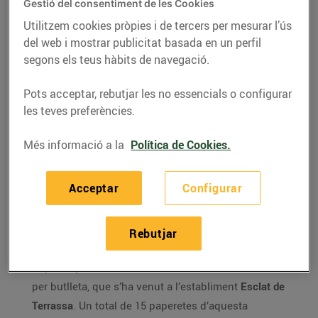
Grossa de Cap d’Any,
Gestió del consentiment de les Cookies
venut a l’Esclat de
Utilitzem cookies pròpies i de tercers per mesurar l’ús
Terrassa
del web i mostrar publicitat basada en un perfil
segons els teus hàbits de navegació.
01/de gener/2020
Pots acceptar, rebutjar les no essencials o configurar
les teves preferències.
El número afortunat ha estat el
845,
el
qual s’ha venut 15 bitllets a l’
Esclat de
Terrassa
Més informació a la
Política de Cookies.
Un
quart
i un
cinquè prem
i també s’han
venut en establiments Bonpreu i Esclat
Acceptar
Configurar
Rebutjar
El número guanyador en el sorteig de la Grossa de
Cap d’Any ha estat el
26.845
, dotat amb 200.000€
per butlleta, que s’ha venut a l’establiment
Esclat de
Terrassa
. Un total de 15 paperetes d’aquesta