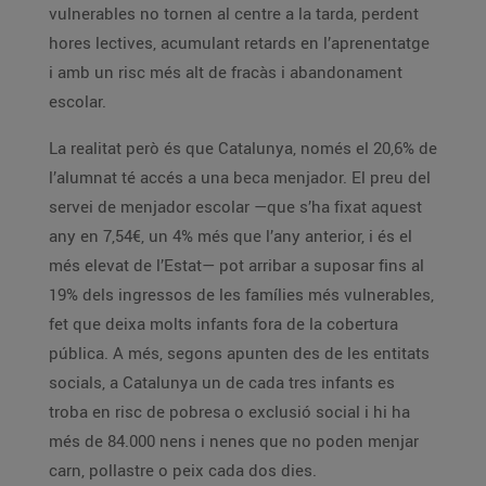
vulnerables no tornen al centre a la tarda, perdent
hores lectives, acumulant retards en l’aprenentatge
i amb un risc més alt de fracàs i abandonament
escolar.
La realitat però és que Catalunya, només el 20,6% de
l’alumnat té accés a una beca menjador. El preu del
servei de menjador escolar —que s’ha fixat aquest
any en 7,54€, un 4% més que l’any anterior, i és el
més elevat de l’Estat— pot arribar a suposar fins al
19% dels ingressos de les famílies més vulnerables,
fet que deixa molts infants fora de la cobertura
pública. A més, segons apunten des de les entitats
socials, a Catalunya un de cada tres infants es
troba en risc de pobresa o exclusió social i hi ha
més de 84.000 nens i nenes que no poden menjar
carn, pollastre o peix cada dos dies.