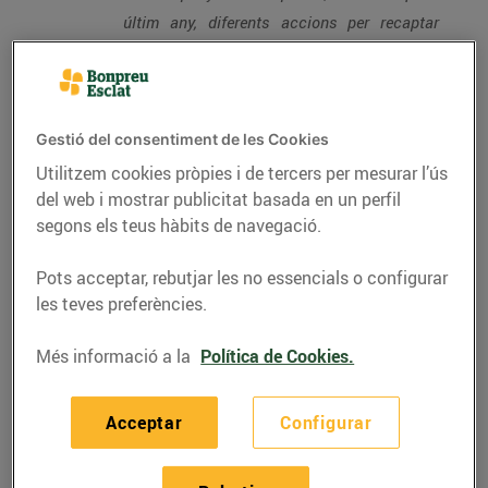
últim any, diferents accions per recaptar
fons que s’han destinat, mitjançant les
entitats socials Educo i Fundesplai, a 81
escoles públiques i concertades de
Catalunya, beneficiant un total de 601
Gestió del consentiment de les Cookies
infants d’educació infantil i de primària
Utilitzem cookies pròpies i de tercers per mesurar l’ús
del web i mostrar publicitat basada en un perfil
El pròxim 31 de maig, el Grup Bon Preu
segons els teus hàbits de navegació.
organitza la II Arrossada solidària, on el
100% dels diners de les entrades es
Pots acceptar, rebutjar les no essencials o configurar
les teves preferències.
destinarà a finançar beques menjador.
L’esdeveniment comptarà amb el concert del
Més informació a la
Política de Cookies.
grup català Dr. Prats i el programa en directe
El matí i la mare que el va parir, de
Acceptar
Configurar
ràdio Flaixbac