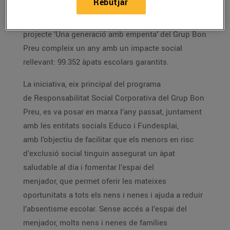
Rebutjar
Les Masies de Voltregà, 14 d’abril de 2026 - El
projecte ‘Una generació amb empenta’ del Grup Bon
Preu compleix un any amb un impacte social
rellevant: 99.352 àpats escolars garantits.
La iniciativa, eix principal del programa
de Responsabilitat Social Corporativa del Grup Bon
Preu, es va posar en marxa l’any passat, juntament
amb les entitats socials Educo i Fundesplai,
amb l’objectiu de facilitar que els menors en risc
d’exclusió social tinguin assegurat un àpat
saludable al dia i fomentar l’espai del
menjador, que permet oferir les mateixes
oportunitats a tots els nens i nenes i ajuda a reduir
l’absentisme escolar. Sense accés a l’espai del
menjador, molts nens i nenes de famílies