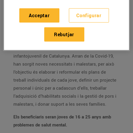
Bonpreu i Esclat van realitzar
307.253 donacions
que han fet possible recaptar 53.240€ per a Salut
Acceptar
Configurar
Mental Catalunya a través de l’Arrodoniment Solidari
de Worldcoo.
Rebutjar
L’import recaptat es destinarà a projectes de Salut
Mental Catalunya per millorar la salut mental
infantojuvenil de Catalunya. Arran de la Covid-19,
han sorgit noves necessitats i malestars, per això
l’objectiu és elaborar i reformular els plans de
treball individuals de cada jove, definir un projecte
personal i únic per a cadascun d’ells, treballar
l’adquisició d’habilitats socials i la gestió de pors i
malestars, i donar suport a les seves famílies.
Els beneficiaris seran joves de 16 a 25 anys amb
problemes de salut mental.