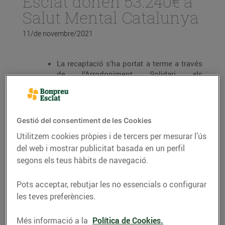
Esclat donen 53.240€ a
Salut Mental Catalunya
11/de novembre/2021
La recaptació s’ha portat a terme a través
de l’Arrodoniment Solidari als
establiments del Grup Bon Preu i s’han
realitzat 307.253 donacions.
L’import va destinat a Salut Mental
Gestió del consentiment de les Cookies
Catalunya, una entitat que treballa per
millorar la salut mental infantojuvenil a
Utilitzem cookies pròpies i de tercers per mesurar l’ús
Catalunya
del web i mostrar publicitat basada en un perfil
Des de febrer de 2019, s’han realitzat prop
segons els teus hàbits de navegació.
de 10 milions de donacions i s’han
recaptat més de 2 milions d’euros a través
Pots acceptar, rebutjar les no essencials o configurar
d’aquesta iniciativa solidària.
les teves preferències.
Aquest passat mes d’octubre, els clients de
Més informació a la
Política de Cookies.