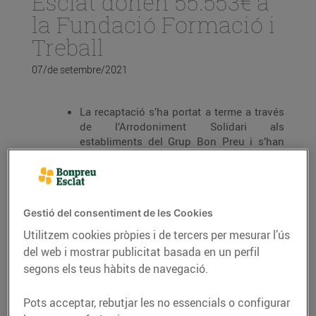
Esclat donen 55.553€ a
la Fundació Formació i
Treball
07/de setembre/2021
La recaptació s’ha portat a terme a través
de l’Arrodoniment Solidari als
establiments del Grup Bon Preu i s’han
realitzat
918
donacions.
L’import va destinat a la
Fundació
Formació i Treball (FiT),
una entitat
dedicada a la formació i inserció laboral
Gestió del consentiment de les Cookies
de persones en risc d’exclusió social, així
Utilitzem cookies pròpies i de tercers per mesurar l’ús
com el lliurament de productes de
del web i mostrar publicitat basada en un perfil
primera necessitat per a famílies amb
escassos recursos econòmics.
segons els teus hàbits de navegació.
Des de febrer de 2019, ja s’han superat els
Pots acceptar, rebutjar les no essencials o configurar
10 milions de donacions i s’han recaptat