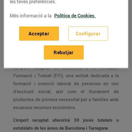
més d’1,8 milions d’euros a través
les teves preferències.
d’aquesta iniciativa solidària.
Més informació a la
Política de Cookies.
Aquest passat mes d’agost, els clients de Bonpreu i
Esclat van realitzar
320.918 donacions que han fet
Acceptar
Configurar
possible recaptar 55.553€ per a la Fundació
Formació i Treball a través de l’Arrodoniment Solidari
Rebutjar
de Worldcoo.
L’import recaptat es destinarà a la Fundació
Formació i Treball (FiT), una entitat dedicada a la
formació i inserció laboral de persones en risc
d’exclusió social, així com el lliurament de
productes de primera necessitat per a famílies amb
escassos recursos econòmics.
L’import recaptat afavorirà 30 joves tutelats o
extutelats de les àrees de Barcelona i Tarragona