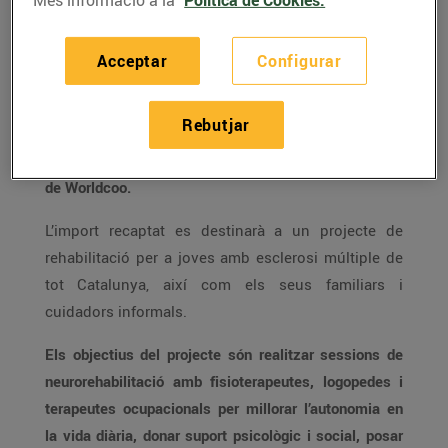
Acceptar
Configurar
Aquest passat mes de desembre,
els clients de
Bonpreu i Esclat han realitzat 390.976 donacions que
Rebutjar
han fet possible
recaptar 69.879 €
per a la Fundació
Esclerosi Múltiple a través de l’Arrodoniment Solidari
de Worldcoo.
L’import recaptat es destinarà a un projecte de
rehabilitació per a joves amb esclerosi múltiple de
tot Catalunya, així com els seus familiars i
cuidadors informals.
Els objectius del projecte són realitzar sessions de
neurorehabilitació amb fisioterapeutes, logopedes i
terapeutes ocupacionals per millorar l’autonomia en
la vida diària, donar suport psicològic i social, posar