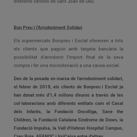
diferents centres de Sant Joan de Déu.
Bon Preu i l’Arrodoniment Solidari
Els supermercats Bonpreu i Esclat ofereixen a tots
els clients que paguin amb targeta bancària la
possibilitat d’arrodonir l’import final de la seva
compra i fer una microdonació a una causa social.
Des de la posada en marxa de l’arrodoniment solidari,
el febrer de 2019, els clients de Bonpreu i Esclat ja
han donat més d’1,4 milions d’euros a través de les
col·laboracions amb diferents entitats com el Casal
dels Infants, la Fundació Oncolliga, Save the
Children, la Fundació Catalana Síndrome de Down, la
Fundació Impulsa, la Vall d’Hebron Hospital Campus,
Creu Roja, AFANOC i IrsiCaixa entre d’altres.