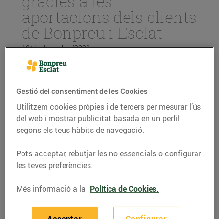
gràcies a les
aportacions dels clients
de Bonpreu i Esclat
12/de desembre/2023
La recaptació s’ha portat terme a través
de l’Arrodoniment Solidari als
Gestió del consentiment de les Cookies
establiments del Grup Bon Preu durant el
Utilitzem cookies pròpies i de tercers per mesurar l’ús
mes de novembre i s’han realitzat 185.804
del web i mostrar publicitat basada en un perfil
donacions en total.
segons els teus hàbits de navegació.
L’import va destinat a IDIBELL, Institut
d’Investigació Biomèdica de Bellvitge,
Pots acceptar, rebutjar les no essencials o configurar
una institució centrada en la recerca del
càncer, les neurociències, la medicina
les teves preferències.
translacional i la medicina regenerativa.
Més informació a la
Política de Cookies.
Aquest mes de desembre les donacions
aniran destinades a la Fundació de
Recerca Clínic de Barcelona (Hospital
Acceptar
Configurar