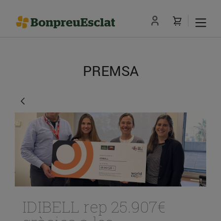
PREMSA
IDIBELL rep 25.907€