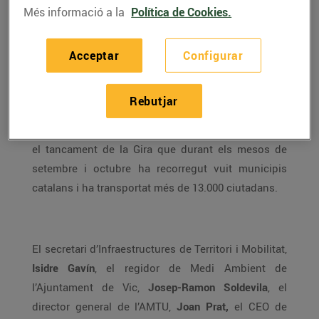
Més informació a la
Política de Cookies.
El
Grup Bon Preu
col•labora, juntament amb
l’Associació de municipis per la Mobilitat i el
Acceptar
Configurar
Transport Urbà
(AMTU) i amb el suport del
Departament de Territori i Sostenibilitat de la
Rebutjar
Generalitat de Catalunya
, amb
La Gira Catalana del
Bus Autònom.
Avui, amb la darrera parada a Vic, és
el tancament de la Gira que durant els mesos de
setembre i octubre ha recorregut vuit municipis
catalans i ha transportat més de 13.000 ciutadans.
El secretari d’Infraestructures de Territori i Mobilitat,
Isidre Gavín
, el regidor de Medi Ambient de
l’Ajuntament de Vic,
Josep-Ramon Soldevila
, el
director general de l’AMTU,
Joan Prat,
el CEO de