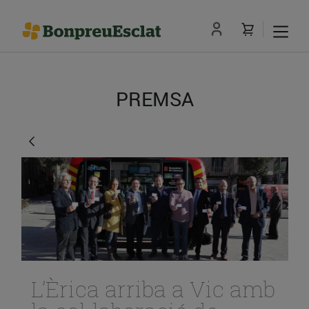
PREMSA
L’Èrica arriba a Vic amb