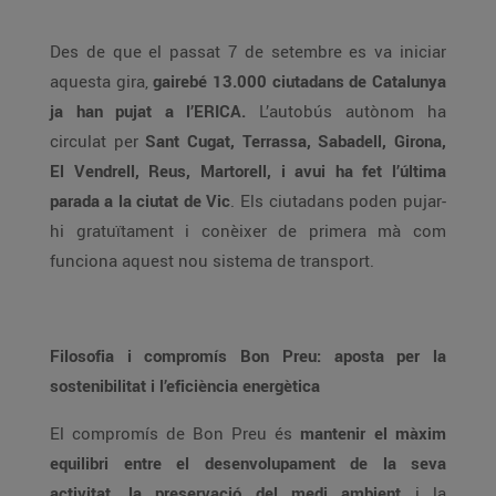
Des de que el passat 7 de setembre es va iniciar
aquesta gira,
gairebé 13.000 ciutadans de Catalunya
ja han pujat a l’ERICA.
L’autobús autònom ha
circulat per
Sant Cugat, Terrassa, Sabadell, Girona,
El Vendrell, Reus, Martorell, i avui ha fet l’última
parada a la ciutat de Vic
. Els ciutadans poden pujar-
hi gratuïtament i conèixer de primera mà com
funciona aquest nou sistema de transport.
Filosofia i compromís Bon Preu: aposta per la
sostenibilitat i l’eficiència energètica
El compromís de Bon Preu és
mantenir el màxim
equilibri entre el desenvolupament de la seva
activitat, la preservació del medi ambient
i la