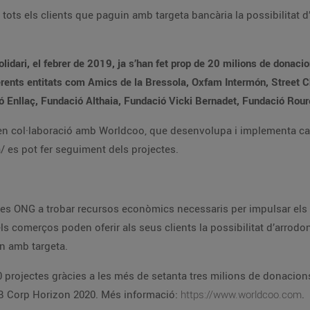
ots els clients que paguin amb targeta bancària la possibilitat d’a
idari, el febrer de 2019, ja s’han fet prop de 20 milions de donaci
erents entitats com Amics de la Bressola, Oxfam Intermón, Street Ch
nllaç, Fundació Althaia, Fundació Vicki Bernadet, Fundació Roure i
a en col·laboració amb Worldcoo, que desenvolupa i implementa can
es pot fer seguiment dels projectes.
es ONG a trobar recursos econòmics necessaris per impulsar els s
ls comerços poden oferir als seus clients la possibilitat d’arrodon
n amb targeta.
0 projectes gràcies a les més de setanta tres milions de donacion
 B Corp Horizon 2020. Més informació:
https://www.worldcoo.com
.