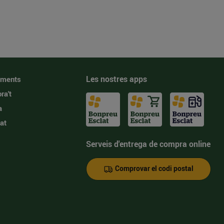
Les nostres apps
iments
ra't
a
at
Serveis d'entrega de compra online
Comprovar el codi postal