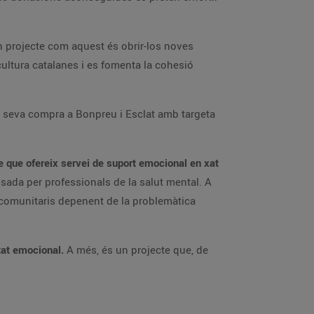
’un projecte com aquest és obrir-los noves
cultura catalanes i es fomenta la cohesió
la seva compra a Bonpreu i Esclat amb targeta
 que ofereix servei de suport emocional en xat
sada per professionals de la salut mental. A
i comunitaris depenent de la problemàtica
ltat emocional.
A més, és un projecte que, de