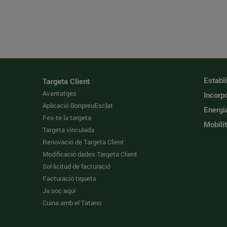
Establ
Targeta Client
Avantatges
Incorpo
Aplicació BonpreuEsclat
Energi
Fes-te la targeta
Mobilit
Targeta vinculada
Renovació de Targeta Client
Modificació dades Targeta Client
Sol·licitud de facturació
Facturació tiquets
Ja soc aquí
Cuina amb el Tatano