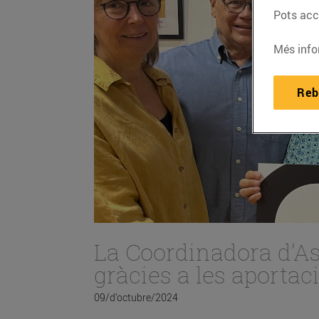
Pots acce
Més info
Reb
La Coordinadora d’As
gràcies a les aportac
09/d’octubre/2024