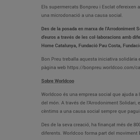
Els supermercats Bonpreu i Esclat ofereixen a t
una microdonació a una causa social.
Des de la posada en marxa de l’Arrodoniment Sol
d’euros a través de les col·laboracions amb dif
Home Catalunya, Fundació Pau Costa, Fundació E
Bon Preu treballa aquesta iniciativa solidàri
pàgina web https://bonpreu.worldcoo.com/ca/ 
Sobre Worldcoo
Worldcoo és una empresa social que ajuda a l
del món. A través de l’Arrodoniment Solidari, e
cèntims a una causa social sempre que pagui
Des de la seva creació, ha finançat més de 80
diferents. Worldcoo forma part del moviment