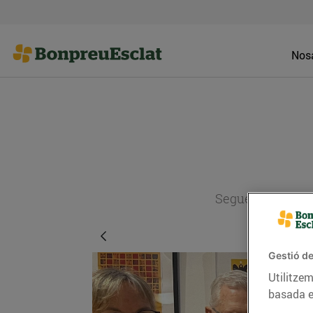
Nosa
Segueix l'actual
Gestió de
Utilitzem
basada e