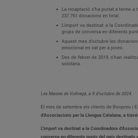
La recaptació s’ha portat a terme a 
237.761 donacions en total.
L’import va destinat a la Coordina
grups de conversa en diferents punts
Aquest mes d’octubre les donacions
emocional en xat per a joves.
Des de febrer de 2019, s’han realit
solidària.
Les Masies de Voltregà, a 9 d’octubre de 2024.
El mes de setembre els clients de Bonpreu i Es
d’Associacions per la Llengua Catalana, a trav
L’import va destinat a la Coordinadora d’Assoc
conversa en diferents punts del país destinats a