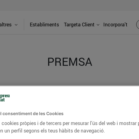
ltres
Establiments
Targeta Client
Incorpora't
PREMSA
itat dels supermercats Bonpreu i Esclat a través de la
l consentiment de les Cookies
 cookies pròpies i de tercers per mesurar l’ús del web i mostrar 
n un perfil segons els teus hàbits de navegació.