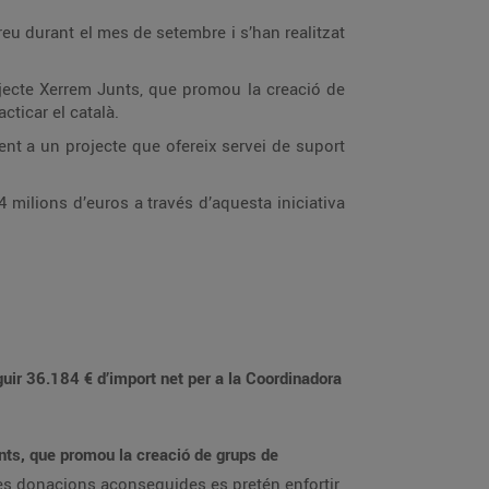
reu durant el mes de setembre i s’han realitzat
ojecte Xerrem Junts, que promou la creació de
cticar el català.
nt a un projecte que ofereix servei de suport
 milions d’euros a través d’aquesta iniciativa
ir 36.184 € d’import net per a la Coordinadora
nts, que promou la creació de grups de
es donacions aconseguides es pretén enfortir