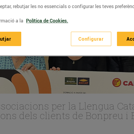
ptar, rebutjar les no essencials o configurar les teves preferènc
rmació a la
Política de Cookies.
utjar
Configurar
Ac
sociacions per la Llengua Cat
ions dels clients de Bonpreu i 