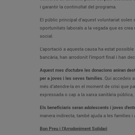
i garantir la continuïtat del programa.
El públic principal d’aquest voluntariat solen 
oportunitats laborals a la vegada que es crea 
social.
L’aportació a aquesta causa ha estat possible
bancària, han arrodonit l’import final i han de
Aquest mes d’octubre les donacions aniran dest
per a joves i les seves famílies.
Qui accedeix al
més d’atendre-la en el moment de crisi que pat
expressada o cap a la xarxa sanitària pública, 
Els beneficiaris seran adolescents i joves d’ent
manera indirecta, també ajuda a les famílies i
Bon Preu i l’Arrodoniment Solidari