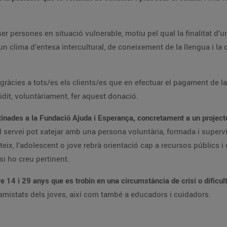
ser persones en situació vulnerable, motiu pel qual la finalitat d
un clima d’entesa intercultural, de coneixement de la llengua i la 
 gràcies a tots/es els clients/es que en efectuar el pagament de 
cidit, voluntàriament, fer aquest donació.
inades a la Fundació Ajuda i Esperança, concretament a un projecte
 servei pot xatejar amb una persona voluntària, formada i supervi
eix, l’adolescent o jove rebrà orientació cap a recursos públics 
si ho creu pertinent.
re 14 i 29 anys que es trobin en una circumstància de crisi o dificu
 amistats dels joves, així com també a educadors i cuidadors.