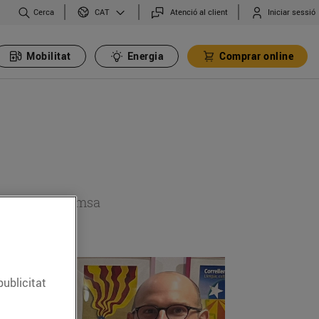
Cerca
Atenció al client
Iniciar sessió
CAT
Mobilitat
Energia
Comprar online
 secció de premsa
publicitat