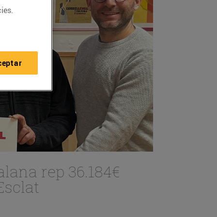
ies.
ceptar
alana rep 36.184€
Esclat