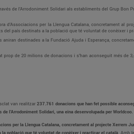
través de l’Arrodoniment Solidari als establiments del Grup Bon P
dora d’Associacions per la Llengua Catalana, concretament al pr
 del país destinats a la població que té voluntat de conèixer i pra
 aniran destinades a la Fundació Ajuda i Esperança, concretame
zat prop de 20 milions de donacions i s’han aconseguit més de 3,4
clat van realitzar
237.761 donacions que han fet possible aconsegu
és de l’Arrodoniment Solidari, una eina desenvolupada per Worldcoo.
iacions per la Llengua Catalana, concretament al projecte Xerrem Ju
 la població que té voluntat de conèixer i practicar el català
. Amb l