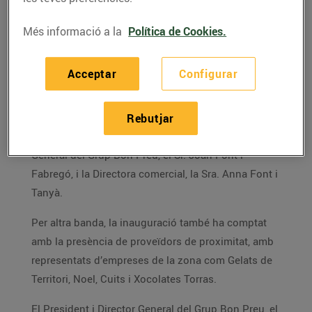
competitius i una excel·lent atenció al
client, a més d’un ampli assortit
Més informació a la
Política de Cookies.
Bon Preu ha inaugurat avui un nou supermercat al
Acceptar
Configurar
Passeig del Ferrocarril, cantonada amb el C/Germà
Agustí, de Cassà de la Selva amb la presència de
l’alcalde, el Sr. Robert Mundet i Anglada. Des de
Rebutjar
Bon Preu, ha assistit a l’acte el President i Director
General del Grup Bon Preu, el Sr. Joan Font i
Fabregó, i la Directora comercial, la Sra. Anna Font i
Tanyà.
Per altra banda, la inauguració també ha comptat
amb la presència de proveïdors de proximitat, amb
representats d’empreses de la zona com Gelats de
Territori, Noel, Cuits i Xocolates Torras.
El President i Director General del Grup Bon Preu, el