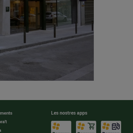
Les nostres apps
iments
ra't
a