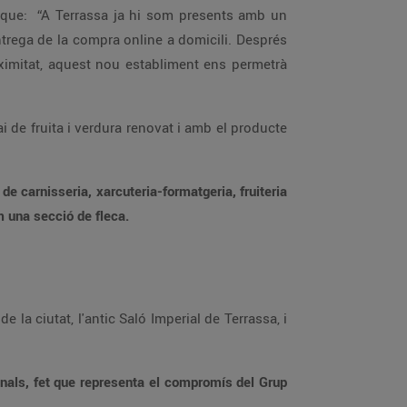
e carnisseria, xarcuteria-formatgeria, fruiteria
i peixateria i forn de cocció de peix i marisc per aquells clients/es que vulguin endur-se el producte cuinat, així com una secció de fleca.