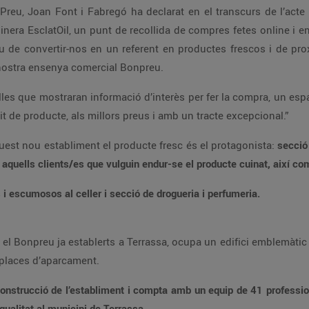
presentar la proposta més actualitzada de la nostra ensenya comercial Bonpreu.
més accessible, tot això, amb l’habitual assortit de producte, als millors preus i amb un tracte excepcional.”
Com en tots els supermercats del Grup, en aquest nou establiment el producte fresc és el protagonista:
secció d
t de vins, caves i escumosos al celler i secció de drogueria i perfumeria.
38 places d’aparcament.
 que representa el compromís del Grup
eneració d’ocupació de qualitat al municipi de Terrassa.