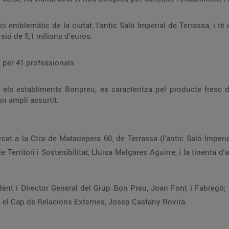
al de Terrassa, i té una superfície de vendes de 131m², 38 places
d’aparcament i ha suposat una inversió de 5,1 milions d’euros.
 per 41 professionals.
a pel producte fresc de qualitat i de km0, preus competitius i una
excel·lent atenció al client, a més d’un ampli assortit.
Director d’Operacions, Joan Sabartés i Pardo, i el Cap de Relacions Externes, Josep Castany Rovira.