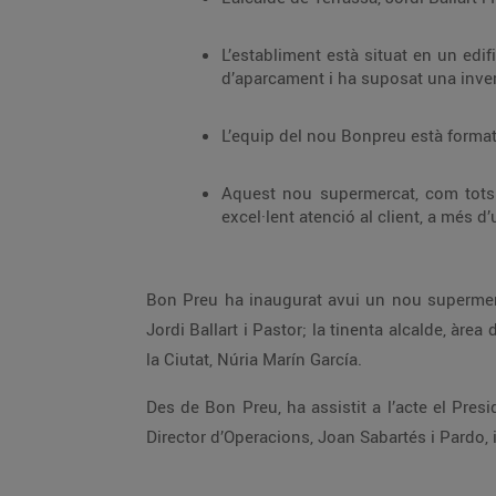
L’establiment està situat en un edifici emblemàtic de la ciutat, l’antic Saló Imperi
L’equip del nou Bonpreu està format
Aquest nou supermercat, com tots els establiments Bonpreu, es caracteritz
Bon Preu ha inaugurat avui un nou supermercat a la Ctra de Matadepera 60, de Terrassa (l'antic Saló Imperial de Terrassa) amb la presència de l’alcalde,
Jordi Ballart i Pastor; la tinenta alcalde, àrea de Territori i Sostenibilitat, Lluïsa Melgares Aguirre, i la tinenta d'alcalde de Promoció Econòmica i Projecció de
la Ciutat, Núria Marín García.
Des de Bon Preu, ha assistit a l’acte el President i Director General del Grup Bon Preu, Joan Font i Fabregó; la Directora Comercial, Anna Font i Tanyà; el