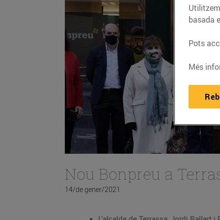
Utilitzem
basada e
Pots acce
Més info
Reb
Nou Bonpreu a Terra
14/de gener/2021