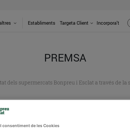
ltres
Establiments
Targeta Client
Incorpora't
PREMSA
itat dels supermercats Bonpreu i Esclat a través de la
l consentiment de les Cookies