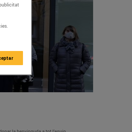
publicitat
ies.
ceptar
L’alcalde de Terrassa, Jordi Ballart i Pastor, ha visitat avui el nou Bonpreu per conèixer l’establiment i donar la benvinguda a tot l’equip.