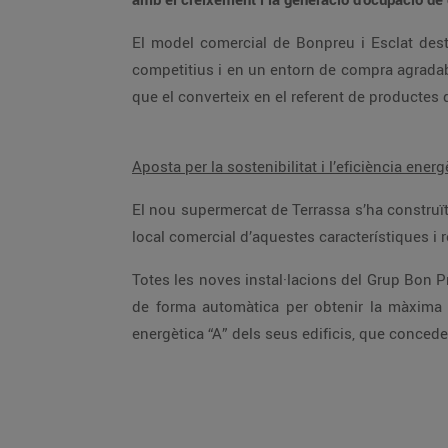
El model comercial de Bonpreu i Esclat destaca per oferir una àmplia varietat i qualitat dels productes, una excel·lent atenció al client, amb preus molt
competitius i en un entorn de compra agradable i còmode. El Grup aposta per una política comercial de proximitat i promou el producte local de qualitat, fet
Aposta per la sostenibilitat i l’eficiència energ
El nou supermercat de Terrassa s’ha construït perquè funcioni de manera sostenible i ecoficient per estalviar així, el 20% del consum d’energia habitual d’un
Totes les noves instal·lacions del Grup Bon Preu estan pensades per reduir al màxim el consum energètic amb un sistema de gestió i control que les regula
de forma automàtica per obtenir la màxima eficiència energètica, confort i seguretat. El Grup va ser dels primers a Catalunya en obtenir la certificació
energètica “A” dels seus edificis, que conc