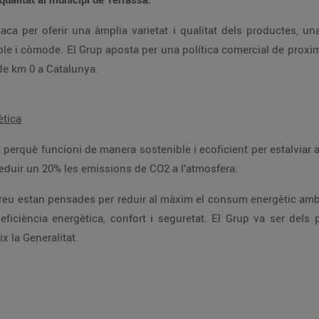
que el converteix en el referent de productes de km 0 a Catalunya.
ètica
local comercial d’aquestes característiques i reduir un 20% les emissions de CO2 a l’atmosfera.
edeix la Generalitat.