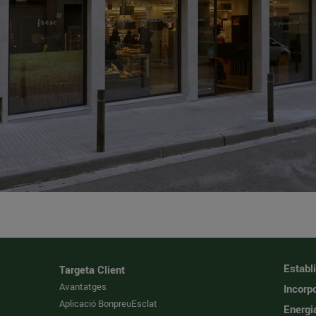
Establ
Targeta Client
Avantatges
Incorpo
Aplicació BonpreuEsclat
Energi