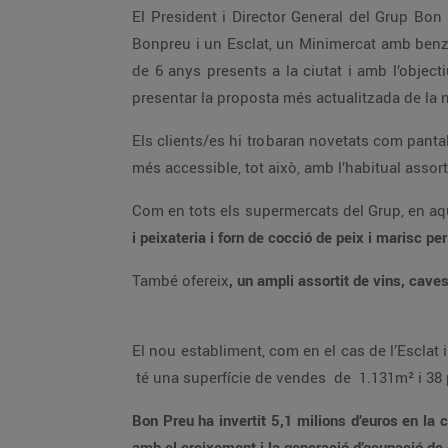
El President i Director General del Grup Bon Preu, Joan Font i Fabregó ha declarat en el transcurs de l’acte que: “A Terrassa ja hi som presents amb un
Bonpreu i un Esclat, un Minimercat amb benzinera EsclatOil, un punt de recollida de compres fetes online i entrega de la compra online a domicili. Després
de 6 anys presents a la ciutat i amb l’objectiu de convertir-nos en un referent en productes frescos i de proximitat, aquest nou establiment ens permetrà
Els clients/es hi trobaran novetats com pantalles que mostraran informació d’interès per fer la compra, un espai de fruita i verdura renovat i amb el producte
També ofereix
, un ampli assorti
El nou establiment, com en el cas de l’Esclat i el Bonpreu ja establerts a Terrassa, ocupa un edifici emblemàtic de la ciutat, l'antic Saló Imperial de Terrassa, i
té una superfície de vendes de 1.131m² i 
Bon Preu ha invertit 5,1 milions d’euros en la construcció de l’establiment i compta amb un equip de 41 professionals, fet
amb el creixement i la g