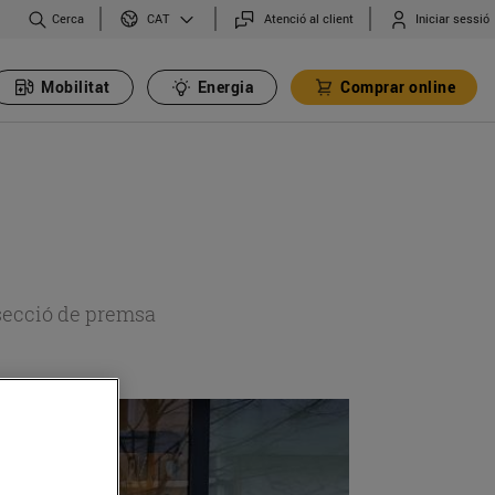
Cerca
Atenció al client
Iniciar sessió
CAT
Mobilitat
Energia
Comprar online
 secció de premsa