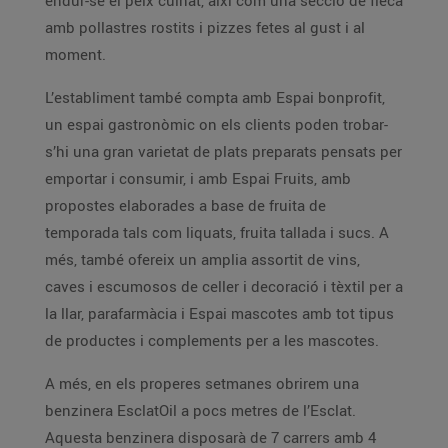
endur-se el peix cuinat, així com una secció de fleca
amb pollastres rostits i pizzes fetes al gust i al
moment.
L’establiment també compta amb Espai bonprofit,
un espai gastronòmic on els clients poden trobar-
s’hi una gran varietat de plats preparats pensats per
emportar i consumir, i amb Espai Fruits, amb
propostes elaborades a base de fruita de
temporada tals com liquats, fruita tallada i sucs. A
més, també ofereix un amplia assortit de vins,
caves i escumosos de celler i decoració i tèxtil per a
la llar, parafarmàcia i Espai mascotes amb tot tipus
de productes i complements per a les mascotes.
A més, en els properes setmanes obrirem una
benzinera EsclatOil a pocs metres de l’Esclat.
Aquesta benzinera disposarà de 7 carrers amb 4