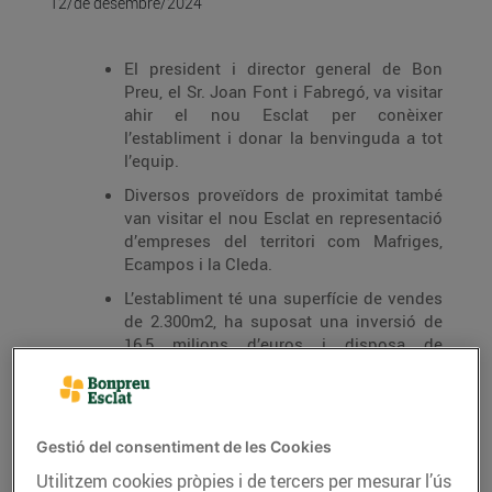
12/de desembre/2024
El president i director general de Bon
Preu, el Sr. Joan Font i Fabregó, va visitar
ahir el nou Esclat per conèixer
l’establiment i donar la benvinguda a tot
l’equip.
Diversos proveïdors de proximitat també
van visitar el nou Esclat en representació
d’empreses del territori com Mafriges,
Ecampos i la Cleda.
L’establiment té una superfície de vendes
de 2.300m2, ha suposat una inversió de
16,5 milions d’euros i disposa de
pàrquing, 6 places de les quals són amb
carregadors per a vehicles elèctrics.
Aquest nou supermercat, com tots els
establiments Esclat, es caracteritza pel
Gestió del consentiment de les Cookies
producte fresc de qualitat i de km0, preus
Utilitzem cookies pròpies i de tercers per mesurar l’ús