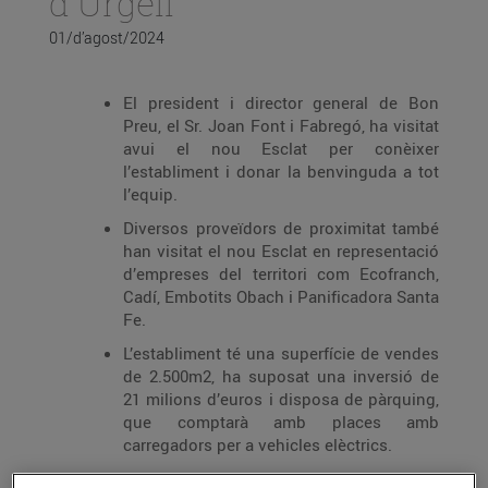
d'Urgell
01/d’agost/2024
El president i director general de Bon
Preu, el Sr. Joan Font i Fabregó, ha visitat
avui el nou Esclat per conèixer
l’establiment i donar la benvinguda a tot
l’equip.
Diversos proveïdors de proximitat també
han visitat el nou Esclat en representació
d’empreses del territori com Ecofranch,
Cadí, Embotits Obach i Panificadora Santa
Fe.
L’establiment té una superfície de vendes
de 2.500m2, ha suposat una inversió de
21 milions d’euros i disposa de pàrquing,
que comptarà amb places amb
carregadors per a vehicles elèctrics.
Aquest Esclat disposa de punt de