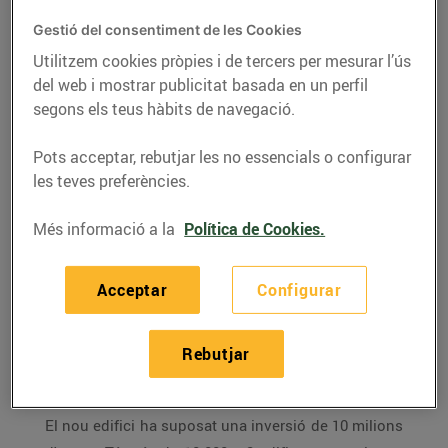
hipermercat Esclat a
Olot, el primer a la
Gestió del consentiment de les Cookies
Garrotxa, el 45è a tot
Utilitzem cookies pròpies i de tercers per mesurar l’ús
del web i mostrar publicitat basada en un perfil
Catalunya
segons els teus hàbits de navegació.
20/de juny/2016
Pots acceptar, rebutjar les no essencials o configurar
les teves preferències.
El primer hipermercat
Esclat
de la comarca de la
Garrotxa (Girona) obre les seves portes aquest
Més informació a la
Política de Cookies.
dimarts 21 de juny a Olot al polígon de la Guardiola,
al costat de l'Hospital Comarcal d’Olot. Aquest
Acceptar
Configurar
establiment del
Grup Bon Preu
és el segon a la
localitat, ja que hi ha un supermercat
Bonpreu
al
Rebutjar
centre de la població. Aquest Esclat és el 45è a tot
Catalunya.
El nou edifici ha suposat una inversió de 10 milions