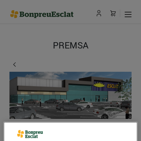
PREMSA
Obre les portes el nou