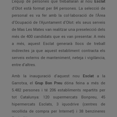
L'equip de persones que treballaran al nou
Esclat
d'Olot està format per 84 persones. La selecció de
personal es va fer amb la col·laboració de l'Àrea
d'Ocupació de l'Ajuntament d'Olot: els seus serveis
de Mas Les Mates van realitzar una preselecció dels
més de 400 candidats que es van presentar. A més
a més, aquest Esclat generarà llocs de treball
indirectes ja que aquest establiment contracta els
serveis externs de manteniment, neteja i vigilància,
entre d'altres.
Amb la inauguració d'aquest nou
Esclat
a la
Garrotxa, el
Grup Bon Preu
dóna feina a més de
5.482 persones i té 206 establiments repartits per
tot Catalunya: 120 supermercats Bonpreu, 45
hipermercats Esclats, 3 iquodrive (centres de
recollida de compra per Internet) i 38 benzineres