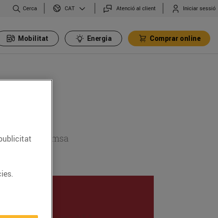
Cerca
Atenció al client
Iniciar sessió
CAT
Mobilitat
Energia
Comprar online
 secció de premsa
publicitat
ies.