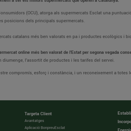
ornem a ser els millors supermercats que operen a Catalunya.
e Consumidors (OCU), atorga als supermercats Esclat una puntuaci
res posicions dels principals supermercats.
cats catalans més ben valorats en pa i productes ecològics i bi
ermercat online més ben valorat de l'Estat per segona vegada cons
diumenge, l’assortit de productes i les tarifes del servei.
 nostre compromís, esforç i constància, i un reconeixement a totes 
Establ
Targeta Client
Avantatges
Incorpo
Aplicació BonpreuEsclat
Energi