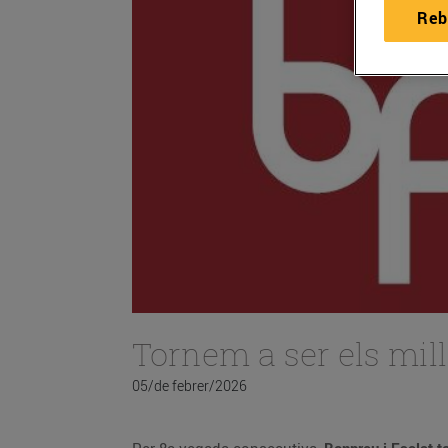
Reb
Tornem a ser els mil
05/de febrer/2026