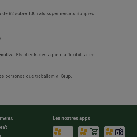
ó de 82 sobre 100 i als supermercats Bonpreu
o.
ecutiva.
Els clients destaquen la flexibilitat en
les persones que treballem al Grup.
Les nostres apps
iments
ra't
a