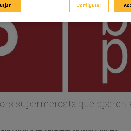
utjar
Configurar
Ac
lors supermercats que operen