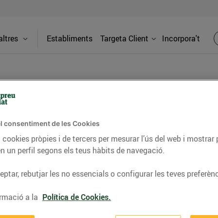
ltres
Establiments
Targeta Client
Incorpora't
PREMSA
l consentiment de les Cookies
itat dels supermercats Bonpreu i Esclat a través de la
 cookies pròpies i de tercers per mesurar l’ús del web i mostrar 
n un perfil segons els teus hàbits de navegació.
ptar, rebutjar les no essencials o configurar les teves preferènc
rmació a la
Política de Cookies.