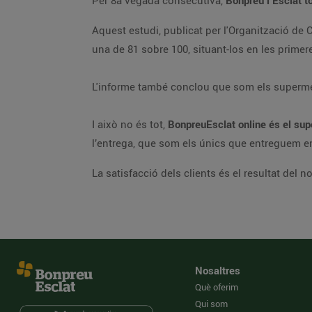
Per 8a vegada consecutiva,
Bonpreu i Esclat t
Aquest estudi, publicat per l'Organització d
una de 81 sobre 100, situant-los en les prime
L'informe també conclou que som els supermer
I això no és tot,
BonpreuEsclat online és el sup
l’entrega, que som els únics que entreguem en 
La satisfacció dels clients és el resultat del
Nosaltres
Què oferim
Qui som