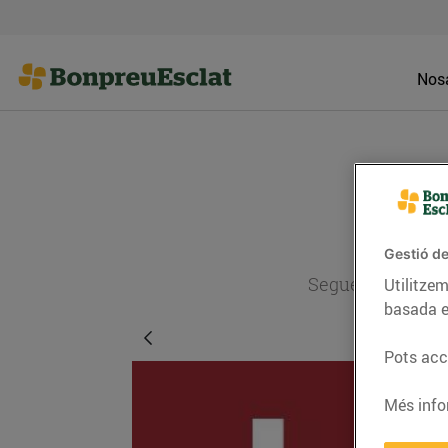
Nosa
Gestió de
Segueix l'actual
Utilitzem
basada e
Pots acce
Més info