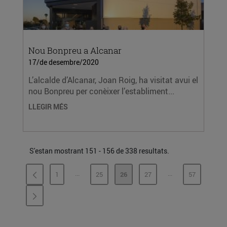
Nou Bonpreu a Alcanar
17/de desembre/2020
L’alcalde d’Alcanar, Joan Roig, ha visitat avui el
nou Bonpreu per conèixer l’establiment...
LLEGIR MÉS
S'estan mostrant 151 - 156 de 338 resultats.
...
...
1
25
26
27
57
PÀGINES INTERMÈDIES
PÀGINES INTERMÈ
PÀGINA
PÀGINA
PÀGINA
PÀGINA
PÀGINA