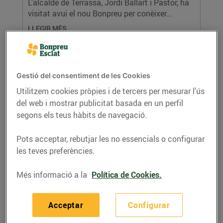
L’alcalde de Terrassa, Jordi Ballart i Pastor, ha
visitat avui el nou Bonpreu per conèixer...
LLEGIR MÉS
Gestió del consentiment de les Cookies
Utilitzem cookies pròpies i de tercers per mesurar l’ús
del web i mostrar publicitat basada en un perfil
segons els teus hàbits de navegació.
Pots acceptar, rebutjar les no essencials o configurar
les teves preferències.
Els clients de Bonpreu i Esclat donen
Més informació a la
Política de Cookies.
69.879 € a la Fundació Esclerosi Múltiple
14/de gener/2021
Acceptar
Configurar
La recaptació s’ha portat a terme a través de
l’Arrodoniment Solidari als establiments del...