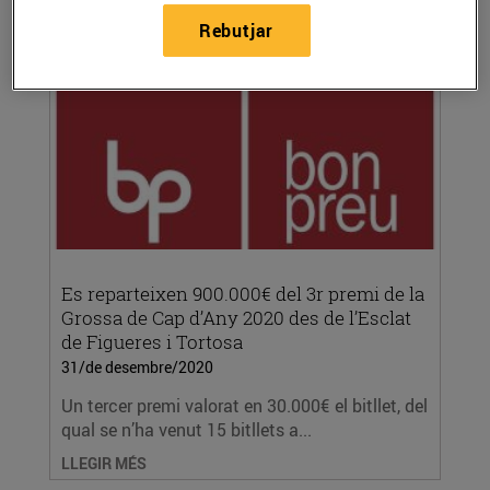
LLEGIR MÉS
Rebutjar
Es reparteixen 900.000€ del 3r premi de la
Grossa de Cap d’Any 2020 des de l’Esclat
de Figueres i Tortosa
31/de desembre/2020
Un tercer premi valorat en 30.000€ el bitllet, del
qual se n’ha venut 15 bitllets a...
LLEGIR MÉS