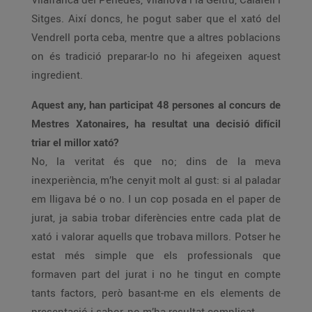
Sitges. Així doncs, he pogut saber que el xató del
Vendrell porta ceba, mentre que a altres poblacions
on és tradició preparar-lo no hi afegeixen aquest
ingredient.
Aquest any, han participat 48 persones al concurs de
Mestres Xatonaires, ha resultat una decisió difícil
triar el millor xató?
No, la veritat és que no; dins de la meva
inexperiència, m’he cenyit molt al gust: si al paladar
em lligava bé o no. I un cop posada en el paper de
jurat, ja sabia trobar diferències entre cada plat de
xató i valorar aquells que trobava millors. Potser he
estat més simple que els professionals que
formaven part del jurat i no he tingut en compte
tants factors, però basant-me en els elements de
presentació i sabor, no m’ha resultat complicat.