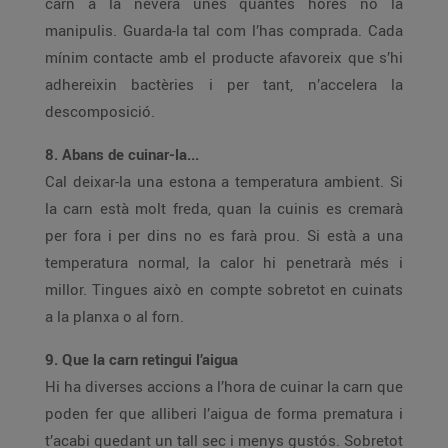
carn a la nevera unes quantes hores no la
manipulis. Guarda-la tal com l’has comprada. Cada
mínim contacte amb el producte afavoreix que s’hi
adhereixin bactèries i per tant, n’accelera la
descomposició.
8. Abans de cuinar-la...
Cal deixar-la una estona a temperatura ambient. Si
la carn està molt freda, quan la cuinis es cremarà
per fora i per dins no es farà prou. Si està a una
temperatura normal, la calor hi penetrarà més i
millor. Tingues això en compte sobretot en cuinats
a la planxa o al forn.
9. Que la carn retingui l’aigua
Hi ha diverses accions a l’hora de cuinar la carn que
poden fer que alliberi l’aigua de forma prematura i
t’acabi quedant un tall sec i menys gustós. Sobretot