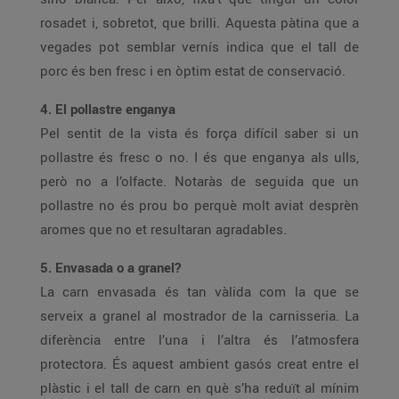
rosadet i, sobretot, que brilli. Aquesta pàtina que a
vegades pot semblar vernís indica que el tall de
porc és ben fresc i en òptim estat de conservació.
4. El pollastre enganya
Pel sentit de la vista és força difícil saber si un
pollastre és fresc o no. I és que enganya als ulls,
però no a l’olfacte. Notaràs de seguida que un
pollastre no és prou bo perquè molt aviat desprèn
aromes que no et resultaran agradables.
5. Envasada o a granel?
La carn envasada és tan vàlida com la que se
serveix a granel al mostrador de la carnisseria. La
diferència entre l’una i l’altra és l’atmosfera
protectora. És aquest ambient gasós creat entre el
plàstic i el tall de carn en què s’ha reduït al mínim