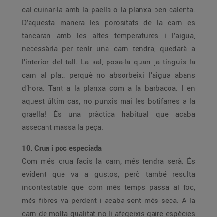
cal cuinar-la amb la paella o la planxa ben calenta.
D’aquesta manera les porositats de la carn es
tancaran amb les altes temperatures i l’aigua,
necessària per tenir una carn tendra, quedarà a
l’interior del tall. La sal, posa-la quan ja tinguis la
carn al plat, perquè no absorbeixi l’aigua abans
d’hora. Tant a la planxa com a la barbacoa. I en
aquest últim cas, no punxis mai les botifarres a la
graella! És una pràctica habitual que acaba
assecant massa la peça.
10. Crua i poc especiada
Com més crua facis la carn, més tendra serà. És
evident que va a gustos, però també resulta
incontestable que com més temps passa al foc,
més fibres va perdent i acaba sent més seca. A la
carn de molta qualitat no li afegeixis gaire espècies