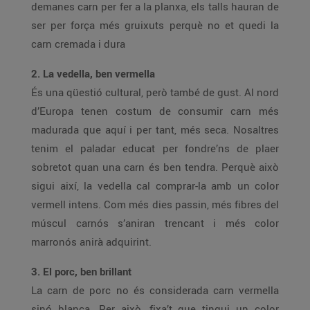
demanes carn per fer a la planxa, els talls hauran de
ser per força més gruixuts perquè no et quedi la
carn cremada i dura
2. La vedella, ben vermella
És una qüestió cultural, però també de gust. Al nord
d’Europa tenen costum de consumir carn més
madurada que aquí i per tant, més seca. Nosaltres
tenim el paladar educat per fondre’ns de plaer
sobretot quan una carn és ben tendra. Perquè això
sigui així, la vedella cal comprar-la amb un color
vermell intens. Com més dies passin, més fibres del
múscul carnós s’aniran trencant i més color
marronós anirà adquirint.
3. El porc, ben brillant
La carn de porc no és considerada carn vermella
sinó blanca. Per això, fixa’t que tingui un color