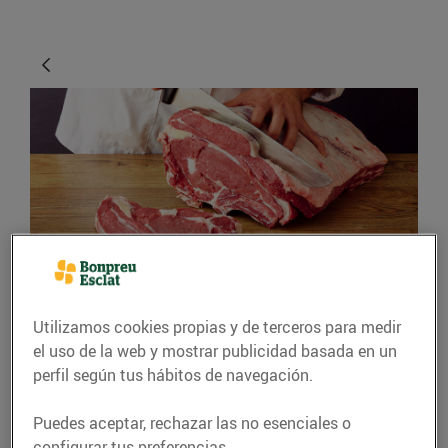
CONSEJOS Y HÁBITOS SALUDABLES
10 trucs per triar la
Utilizamos cookies propias y de terceros para medir
el uso de la web y mostrar publicidad basada en un
carn, conservar-la i
perfil según tus hábitos de navegación.
cuinar-la
Puedes aceptar, rechazar las no esenciales o
03/enero/2024
configurar tus preferencias.