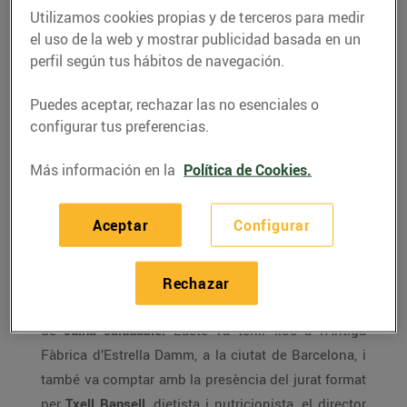
Utilizamos cookies propias y de terceros para medir
el uso de la web y mostrar publicidad basada en un
perfil según tus hábitos de navegación.
Puedes aceptar, rechazar las no esenciales o
configurar tus preferencias.
Más información en la
Política de Cookies.
Aceptar
Configurar
El passat dilluns 3 de juliol, vam celebrar l’acte de
lliurament de premis de la 18a edició del nostre
Rechazar
concurs de cuina, enguany centrat en les receptes
de
cuina saludable.
L’acte va tenir lloc a l’Antiga
Fàbrica d’Estrella Damm, a la ciutat de Barcelona, i
també va comptar amb la presència del jurat format
per
Txell Bansell
, dietista i nutricionista, el director