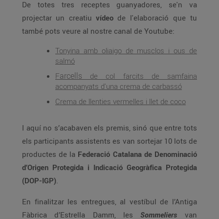
De totes tres receptes guanyadores, se'n va
projectar un creatiu
vídeo
de l'elaboració que tu
també pots veure al nostre canal de Youtube:
Tonyina amb oliaigo de musclos i ous de
salmó
arcells
F
de col farcits de samfaina
acompanyats d'una crema de carbassó
Crema de llenties vermelles i llet de coco
I aquí no s’acabaven els premis, sinó que entre tots
els participants assistents es van sortejar 10 lots de
productes de la
Federació Catalana de Denominació
d’Origen Protegida i Indicació Geogràfica Protegida
(DOP-IGP)
.
En finalitzar les entregues, al vestíbul de l’Antiga
Fàbrica d’Estrella Damm, les
Sommeliers
van