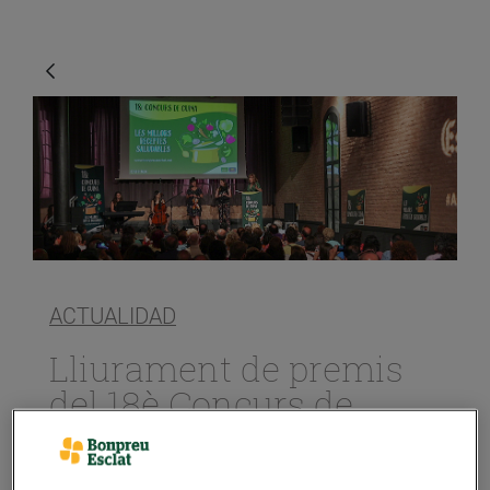
ACTUALIDAD
Lliurament de premis
del 18è Concurs de
Cuina
06/julio/2017