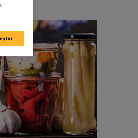
.
eptar