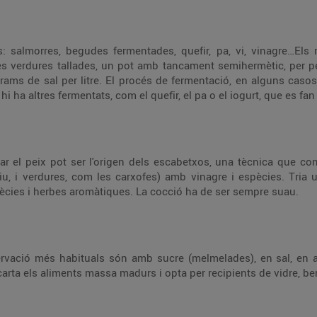
s: salmorres, begudes fermentades, quefir, pa, vi, vinagre…Els
s verdures tallades, un pot amb tancament semihermètic, per pe
rams de sal per litre. El procés de fermentació, en alguns casos,
 ha altres fermentats, com el quefir, el pa o el iogurt, que es f
r el peix pot ser l'origen dels escabetxos, una tècnica que cons
iu, i verdures, com les carxofes) amb vinagre i espècies. Tria
espècies i herbes aromàtiques. La cocció ha de ser sempre suau.
ació més habituals són amb sucre (melmelades), en sal, en aigu
carta els aliments massa madurs i opta per recipients de vidre, ben