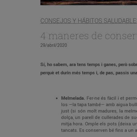
CONSEJOS Y HÁBITOS SALUDABLE
4 maneres de conserv
29/abril/2020
Sí, ho sabem, ara tens temps i ganes, però sob
perquè et durin més temps i, de pas, passis una
Melmelada.
Fer-ne és fàcil i et perm
los —la tapa també— amb aigua bullen
just (si són molt madures, la melme
dolça, un parell de cullerades de s
mitja hora. Omple els pots (deixa u
tancats. Es conserven bé fins a un 