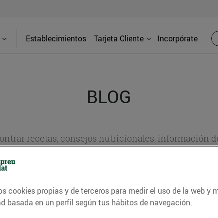
Establecimientos
Tarjeta Cliente
Incorpórate
BLOG
contrar recetas, consejos nutricionales, información 
e gastronomía de nuestro territorio y muchos otros t
os cookies propias y de terceros para medir el uso de la web y 
ITAT
CONSELLS I HÀBITS SALUDABLES
ENERGIA
GASTRONOMI
ad basada en un perfil según tus hábitos de navegación.