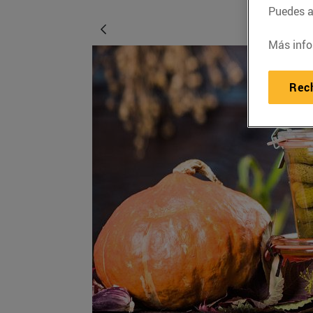
Puedes ac
Más info
Rec