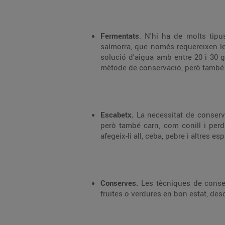
Fermentats
. N'hi ha de molts tipu
salmorra, que només requereixen le
solució d'aigua amb entre 20 i 30 g
mètode de conservació, però també hi
Escabetx.
La necessitat de conserva
però també carn, com conill i perd
afegeix-li all, ceba, pebre i altres 
Conserves.
Les tècniques de conserv
fruites o verdures en bon estat, des