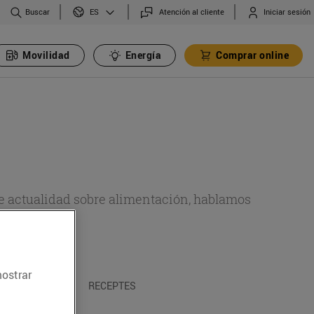
Buscar
Atención al cliente
Iniciar sesión
ES
Movilidad
Energía
Comprar online
de actualidad sobre alimentación, hablamos
emas.
mostrar
A I TRADICIONS
RECEPTES