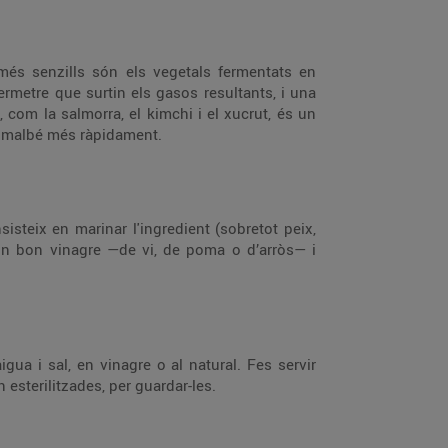
 més senzills són els vegetals fermentats en
rmetre que surtin els gasos resultants, i una
 com la salmorra, el kimchi i el xucrut, és un
an malbé més ràpidament.
isteix en marinar l'ingredient (sobretot peix,
 un bon vinagre —de vi, de poma o d’arròs— i
a i sal, en vinagre o al natural. Fes servir
 esterilitzades, per guardar-les.