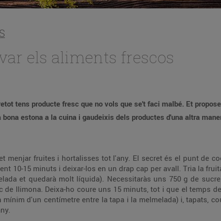
S
ar els aliments frescos
retot tens producte fresc que no vols que se't faci malbé. Et propo
 bona estona a la cuina i gaudeixis dels productes d'una altra mane
et menjar fruites i hortalisses tot l'any. El secret és el punt de c
t 10-15 minuts i deixar-los en un drap cap per avall. Tria la fruit
lada et quedarà molt líquida). Necessitaràs uns 750 g de sucre p
uc de llimona. Deixa-ho coure uns 15 minuts, tot i que el temps
n mínim d'un centímetre entre la tapa i la melmelada) i, tapats,
any.