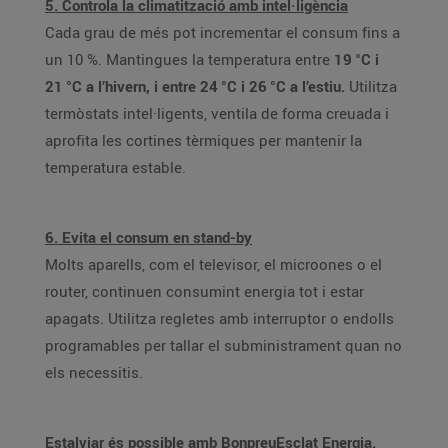
5. Controla la climatització amb intel·ligència
Cada grau de més pot incrementar el consum fins a
un 10 %. Mantingues la temperatura entre
19 °C i
21 °C a l’hivern, i entre 24 °C i 26 °C a l’estiu.
Utilitza
termòstats intel·ligents, ventila de forma creuada i
aprofita les cortines tèrmiques per mantenir la
temperatura estable.
6. Evita el consum en stand-by
Molts aparells, com el televisor, el microones o el
router, continuen consumint energia tot i estar
apagats. Utilitza regletes amb interruptor o endolls
programables per tallar el subministrament quan no
els necessitis.
Estalviar és possible amb BonpreuEsclat Energia.