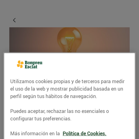
Utilizamos cookies propias y de terceros para medir
el uso de la web y mostrar publicidad basada en un
ENERGÍA
perfil según tus hábitos de navegación.
6 consells per estalviar
Puedes aceptar, rechazar las no esenciales o
en la teva factura
configurar tus preferencias.
elèctrica
Más información en la
Política de Cookies.
Estalviar energia és més fàcil