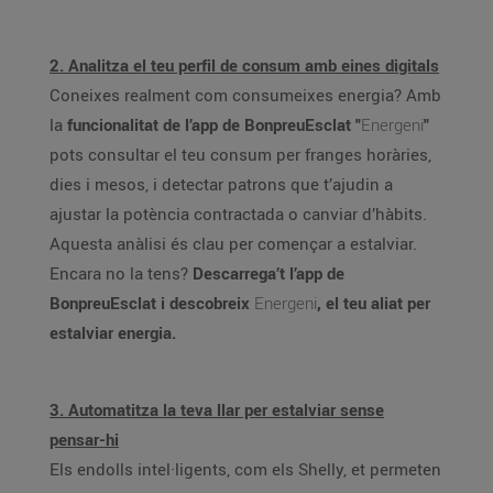
2. Analitza el teu perfil de consum amb eines digitals
Coneixes realment com consumeixes energia? Amb
la
funcionalitat de l’app de BonpreuEsclat "
Energeni
"
pots consultar el teu consum per franges horàries,
dies i mesos, i detectar patrons que t’ajudin a
ajustar la potència contractada o canviar d’hàbits.
Aquesta anàlisi és clau per començar a estalviar.
Encara no la tens?
Descarrega’t l’app de
BonpreuEsclat i descobreix
Energeni
, el teu aliat per
estalviar energia.
3. Automatitza la teva llar per estalviar sense
pensar-hi
Els endolls intel·ligents, com els Shelly, et permeten