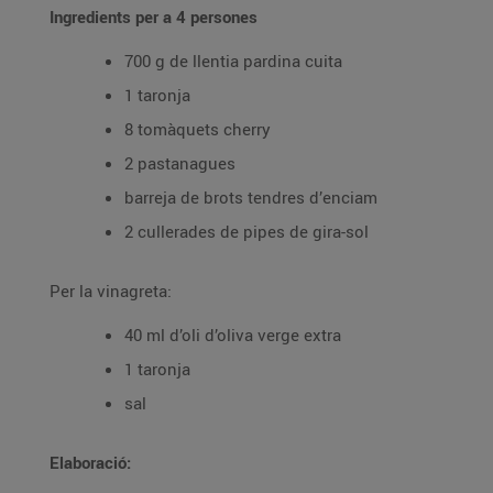
Ingredients per a 4 persones
700 g de llentia pardina cuita
1 taronja
8 tomàquets cherry
2 pastanagues
barreja de brots tendres d’enciam
2 cullerades de pipes de gira-sol
Per la vinagreta:
40 ml d’oli d’oliva verge extra
1 taronja
sal
Elaboració: