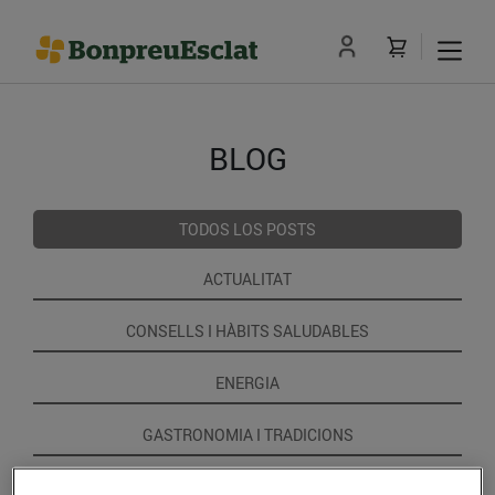
BLOG
TODOS LOS POSTS
ACTUALITAT
CONSELLS I HÀBITS SALUDABLES
ENERGIA
GASTRONOMIA I TRADICIONS
RECEPTES