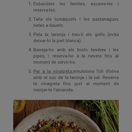
Esbandeix les llenties, escorre-les i
reserva-les.
Talla els tomàquets i les pastanagues
netes a dauets.
Pela la taronja i treu-li els grills (evita
deixar-hi la part blanca).
Barreja-ho amb els brots tendres i les
pipes, i reserva-ho a la nevera fins al
moment de servir-ho.
Per a la vinagreta:
emulsiona l’oli d’oliva
amb el suc de la taronja i la sal. Reserva
la vinagreta fins just al moment de
menjar-te l’amanida.