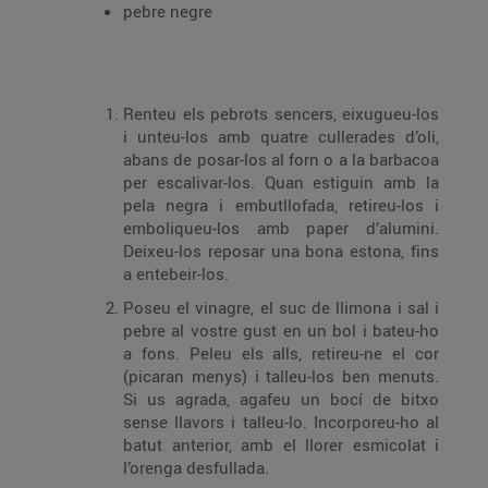
pebre negre
Renteu els pebrots sencers, eixugueu-los
i unteu-los amb quatre cullerades d’oli,
abans de posar-los al forn o a la barbacoa
per escalivar-los. Quan estiguin amb la
pela negra i embutllofada, retireu-los i
emboliqueu-los amb paper d’alumini.
Deixeu-los reposar una bona estona, fins
a entebeir-los.
Poseu el vinagre, el suc de llimona i sal i
pebre al vostre gust en un bol i bateu-ho
a fons. Peleu els alls, retireu-ne el cor
(picaran menys) i talleu-los ben menuts.
Si us agrada, agafeu un bocí de bitxo
sense llavors i talleu-lo. Incorporeu-ho al
batut anterior, amb el llorer esmicolat i
l’orenga desfullada.