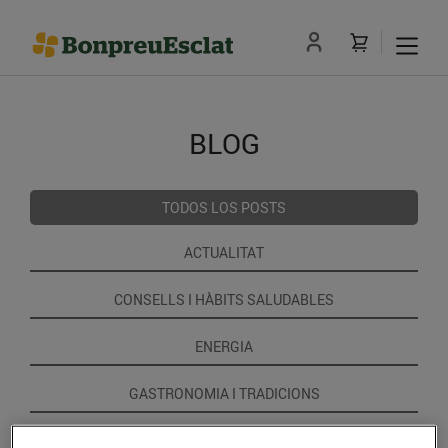
BLOG
TODOS LOS POSTS
ACTUALITAT
CONSELLS I HÀBITS SALUDABLES
ENERGIA
GASTRONOMIA I TRADICIONS
RECEPTES