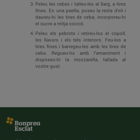
Peleu les cebes i talleu-les al llarg, a tires
fines. En una paella, poseu la resta d’oli i
daureu-hi les tires de ceba; incorporeu-hi
el sucre a mitja cocció.
Peleu els pebrots i retireu-los el copoll,
les llavors i els tels interiors. Feu-los a
tires fines i barregeu-les amb les tires de
ceba. Regueu-ho amb l’amaniment i
disposeu-hi la mozzarella, tallada al
vostre gust.