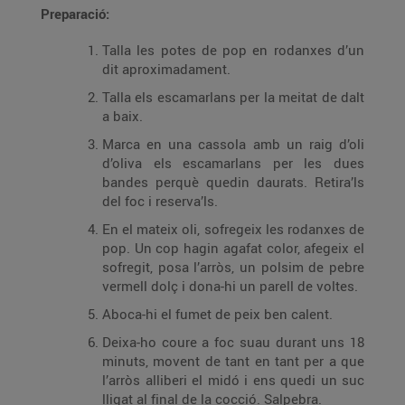
Preparació:
Talla les potes de pop en rodanxes d’un
dit aproximadament.
Talla els escamarlans per la meitat de dalt
a baix.
Marca en una cassola amb un raig d’oli
d’oliva els escamarlans per les dues
bandes perquè quedin daurats. Retira’ls
del foc i reserva’ls.
En el mateix oli, sofregeix les rodanxes de
pop. Un cop hagin agafat color, afegeix el
sofregit, posa l’arròs, un polsim de pebre
vermell dolç i dona-hi un parell de voltes.
Aboca-hi el fumet de peix ben calent.
Deixa-ho coure a foc suau durant uns 18
minuts, movent de tant en tant per a que
l’arròs alliberi el midó i ens quedi un suc
lligat al final de la cocció. Salpebra.