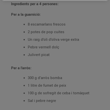
Ingredients per a 4 persones:
Per a la guarnició:
8 escamarlans frescos
2 potes de pop cuites
Un raig d’oli d’oliva verge extra
Pebre vermell dolç
Julivert picat
Per a l’arròs:
300 g d’arròs bomba
1 litre de fumet de peix
100 g de sofregit de ceba i tomàquet
Sal i pebre negre