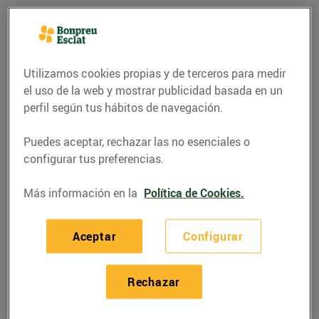
Utilizamos cookies propias y de terceros para medir
el uso de la web y mostrar publicidad basada en un
perfil según tus hábitos de navegación.
Puedes aceptar, rechazar las no esenciales o
configurar tus preferencias.
Más información en la
Política de Cookies.
RECETAS
Arròs de pop i
Aceptar
Configurar
escamarlans
Rechazar
03/mayo/2022