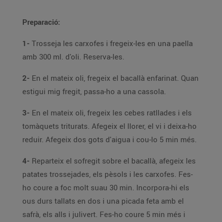
Preparació:
1-
Trosseja les carxofes i fregeix-les en una paella
amb 300 ml. d'oli. Reserva-les.
2-
En el mateix oli, fregeix el bacallà enfarinat. Quan
estigui mig fregit, passa-ho a una cassola.
3-
En el mateix oli, fregeix les cebes ratllades i els
tomàquets triturats. Afegeix el llorer, el vi i deixa-ho
reduir. Afegeix dos gots d'aigua i cou-lo 5 min més.
4-
Reparteix el sofregit sobre el bacallà, afegeix les
patates trossejades, els pèsols i les carxofes. Fes-
ho coure a foc molt suau 30 min. Incorpora-hi els
ous durs tallats en dos i una picada feta amb el
safrà, els alls i julivert. Fes-ho coure 5 min més i