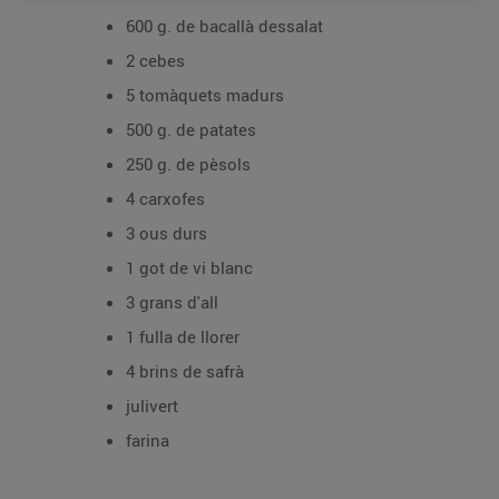
600 g. de bacallà dessalat
2 cebes
5 tomàquets madurs
500 g. de patates
250 g. de pèsols
4 carxofes
3 ous durs
1 got de vi blanc
3 grans d'all
1 fulla de llorer
4 brins de safrà
julivert
farina