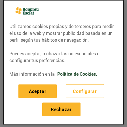
Utilizamos cookies propias y de terceros para medir
el uso de la web y mostrar publicidad basada en un
perfil según tus hábitos de navegación.
Puedes aceptar, rechazar las no esenciales o
configurar tus preferencias.
Más información en la
Política de Cookies.
RECETAS
Aceptar
Configurar
Bacallà a la catalana
27/mayo/2020
Rechazar
Ingredients per a 4 persones: