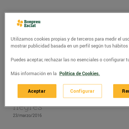
Utilizamos cookies propias y de terceros para medir el us
mostrar publicidad basada en un perfil según tus hábitos
Puedes aceptar, rechazar las no esenciales o configurar t
Más información en la
Política de Cookies.
RECETAS
Aceptar
Configurar
Re
Bacallà al pil pil d'olives
negres
23/marzo/2016