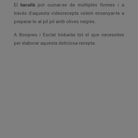
El
bacallà
pot cuinar-se de múltiples formes i a
través d'aquesta videorecepta volem ensenyar-te a
preparar-lo al pil pil amb olives negres.
A Bonpreu i Esclat trobaràs tot el que necessites
per elaborar aquesta deliciosa recepta.