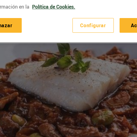
rmación en la
Política de Cookies.
hazar
Configurar
Ac