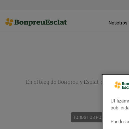
Nosotros
En el blog de Bonpreu y Esclat, puedes en
sobr
Utilizam
publicid
TODOS LOS POSTS
ACTUAL
Puedes ac