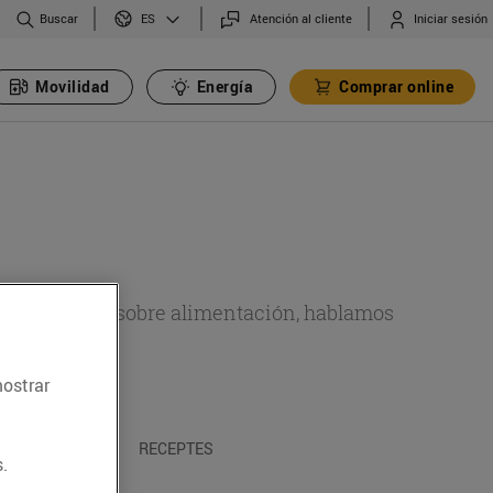
Buscar
Atención al cliente
Iniciar sesión
ES
Movilidad
Energía
Comprar online
de actualidad sobre alimentación, hablamos
emas.
mostrar
A I TRADICIONS
RECEPTES
.