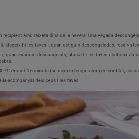
n recipient amb reixeta dins de la nevera. Una vegada descongelats
i, afegeix-hi les faves i, quan estiguin descongelades, reserva-les
 i, quan estiguin descongelats, aboca-hi les faves i cobreix amb o
pebra.
 80 ºC durant 4-5 minuts (si baixa la temperatura de confitat, cal
allà acompanyat dels ceps i les faves.