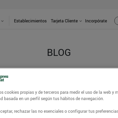
Establecimientos
Tarjeta Cliente
Incorpórate
BLOG
contrar recetas, consejos nutricionales, información 
e gastronomía de nuestro territorio y muchos otros t
os cookies propias y de terceros para medir el uso de la web y 
ad basada en un perfil según tus hábitos de navegación.
ITAT
CONSELLS I HÀBITS SALUDABLES
ENERGIA
GASTRONOMI
eptar, rechazar las no esenciales o configurar tus preferencias