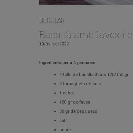
RECETAS
Bacallà amb faves i 
10/marzo/2022
Ingredients per a 4 persones
4 talls de bacallà d'uns 125/150 gr
4 tomàquets de pera
1 ceba
100 gr de faves
30 gr de ceps secs
sal
pebre