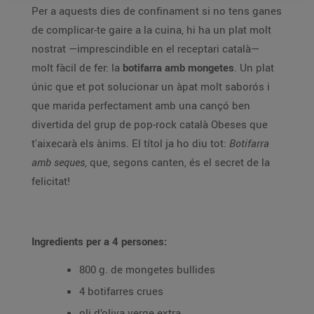
Per a aquests dies de confinament si no tens ganes
de complicar-te gaire a la cuina, hi ha un plat molt
nostrat —imprescindible en el receptari català—
molt fàcil de fer: la
botifarra amb mongetes
. Un plat
únic que et pot solucionar un àpat molt saborós i
que marida perfectament amb una cançó ben
divertida del grup de pop-rock català Obeses que
t'aixecarà els ànims. El títol ja ho diu tot:
Botifarra
amb seques
, que, segons canten, és el secret de la
felicitat!
Ingredients per a 4 persones:
800 g. de mongetes bullides
4 botifarres crues
oli d’oliva verge extra