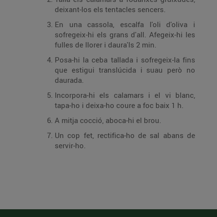
deixant-los els tentacles sencers.
En una cassola, escalfa l'oli d'oliva i
sofregeix-hi els grans d'all. Afegeix-hi les
fulles de llorer i daura'ls 2 min.
Posa-hi la ceba tallada i sofregeix-la fins
que estigui translúcida i suau però no
daurada.
Incorpora-hi els calamars i el vi blanc,
tapa-ho i deixa-ho coure a foc baix 1 h.
A mitja cocció, aboca-hi el brou.
Un cop fet, rectifica-ho de sal abans de
servir-ho.