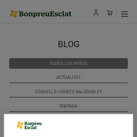
BLOG
TODOS LOS POSTS
ACTUALITAT
CONSELLS I HÀBITS SALUDABLES
ENERGIA
GASTRONOMIA I TRADICIONS
RECEPTES