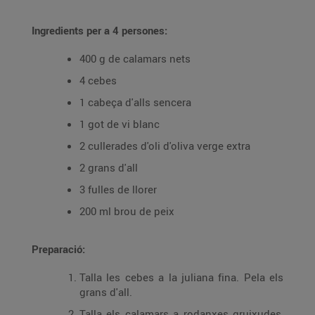
Ingredients per a 4 persones:
400 g de calamars nets
4 cebes
1 cabeça d'alls sencera
1 got de vi blanc
2 cullerades d'oli d'oliva verge extra
2 grans d'all
3 fulles de llorer
200 ml brou de peix
Preparació:
Talla les cebes a la juliana fina. Pela els
grans d'all.
Talla els calamars a rodanxes gruixudes,