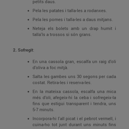
petits daus.
Pela les patates i talla-les a rodanxes.
Pela les pomes i talla-les a daus mitjans.
Neteja els bolets amb un drap humit i
talla'ls a trossos si són grans.
2. Sofregit
:
En una cassola gran, escalfa un raig d'oli
d'oliva a foc mitjà.
Salta les gambes uns 30 segons per cada
costat. Retira-les i reserva-les.
En la mateixa cassola, escalfa una mica
més d’oli, afegeix-hi la ceba i sofregeix-la
fins que estigui transparent i tendra, uns
5-7 minuts.
Incorpora-hi l'all picat i el pebrot vermell, i
cuina-ho tot junt durant uns minuts fins