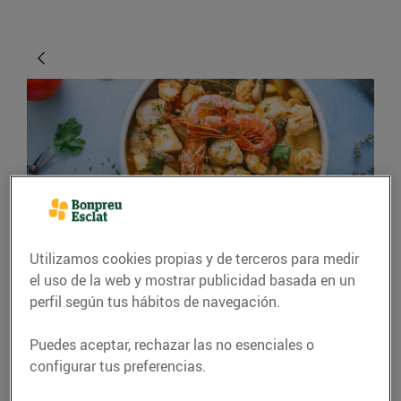
RECETAS
Utilizamos cookies propias y de terceros para medir
el uso de la web y mostrar publicidad basada en un
Caldereta de peix amb
perfil según tus hábitos de navegación.
gambes, bolets i pomes
Puedes aceptar, rechazar las no esenciales o
Per a 4 persones
configurar tus preferencias.