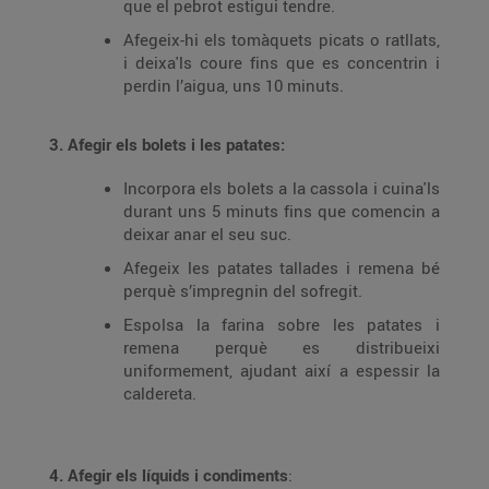
que el pebrot estigui tendre.
Afegeix-hi els tomàquets picats o ratllats,
i deixa'ls coure fins que es concentrin i
perdin l’aigua, uns 10 minuts.
3. Afegir els bolets i les patates:
Incorpora els bolets a la cassola i cuina'ls
durant uns 5 minuts fins que comencin a
deixar anar el seu suc.
Afegeix les patates tallades i remena bé
perquè s’impregnin del sofregit.
Espolsa la farina sobre les patates i
remena perquè es distribueixi
uniformement, ajudant així a espessir la
caldereta.
4. Afegir els líquids i condiments
: