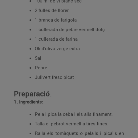
100 ml de vi blanc sec
2 fulles de llorer
1 branca de farigola
1 cullerada de pebre vermell dolç
1 cullerada de farina
Oli d'oliva verge extra
Sal
Pebre
Julivert fresc picat
Preparació
:
1. Ingredients
:
Pela i pica la ceba i els alls finament.
Talla el pebrot vermell a tires fines.
Ralla els tomàquets o pela'ls i pica'ls en