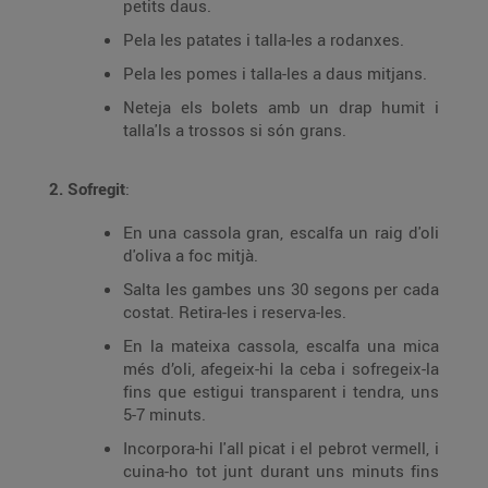
petits daus.
Pela les patates i talla-les a rodanxes.
Pela les pomes i talla-les a daus mitjans.
Neteja els bolets amb un drap humit i
talla'ls a trossos si són grans.
2. Sofregit
:
En una cassola gran, escalfa un raig d'oli
d'oliva a foc mitjà.
Salta les gambes uns 30 segons per cada
costat. Retira-les i reserva-les.
En la mateixa cassola, escalfa una mica
més d’oli, afegeix-hi la ceba i sofregeix-la
fins que estigui transparent i tendra, uns
5-7 minuts.
Incorpora-hi l'all picat i el pebrot vermell, i
cuina-ho tot junt durant uns minuts fins