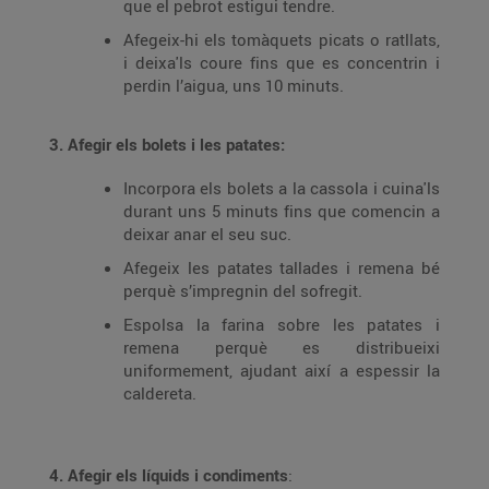
que el pebrot estigui tendre.
Afegeix-hi els tomàquets picats o ratllats,
i deixa'ls coure fins que es concentrin i
perdin l’aigua, uns 10 minuts.
3. Afegir els bolets i les patates:
Incorpora els bolets a la cassola i cuina'ls
durant uns 5 minuts fins que comencin a
deixar anar el seu suc.
Afegeix les patates tallades i remena bé
perquè s’impregnin del sofregit.
Espolsa la farina sobre les patates i
remena perquè es distribueixi
uniformement, ajudant així a espessir la
caldereta.
4. Afegir els líquids i condiments
: