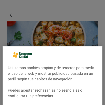
RECETAS
Utilizamos cookies propias y de terceros para medir
el uso de la web y mostrar publicidad basada en un
Caldereta de peix amb
perfil según tus hábitos de navegación.
gambes, bolets i pomes
Puedes aceptar, rechazar las no esenciales o
Per a 4 persones
configurar tus preferencias.