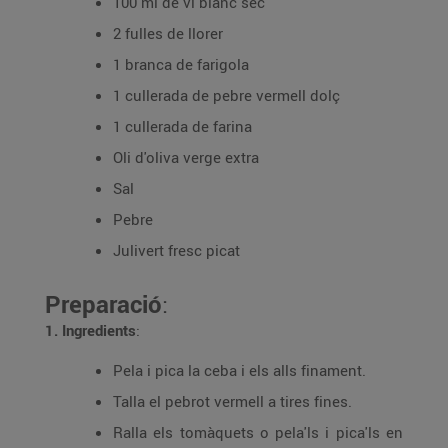
100 ml de vi blanc sec
2 fulles de llorer
1 branca de farigola
1 cullerada de pebre vermell dolç
1 cullerada de farina
Oli d'oliva verge extra
Sal
Pebre
Julivert fresc picat
Preparació
:
1. Ingredients
:
Pela i pica la ceba i els alls finament.
Talla el pebrot vermell a tires fines.
Ralla els tomàquets o pela'ls i pica'ls en