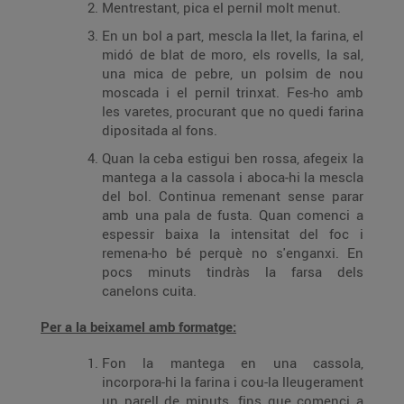
Mentrestant, pica el pernil molt menut.
En un bol a part, mescla la llet, la farina, el
midó de blat de moro, els rovells, la sal,
una mica de pebre, un polsim de nou
moscada i el pernil trinxat. Fes-ho amb
les varetes, procurant que no quedi farina
dipositada al fons.
Quan la ceba estigui ben rossa, afegeix la
mantega a la cassola i aboca-hi la mescla
del bol. Continua remenant sense parar
amb una pala de fusta. Quan comenci a
espessir baixa la intensitat del foc i
remena-ho bé perquè no s'enganxi. En
pocs minuts tindràs la farsa dels
canelons cuita.
Per a la beixamel amb formatge:
Fon la mantega en una cassola,
incorpora-hi la farina i cou-la lleugerament
un parell de minuts, fins que comenci a