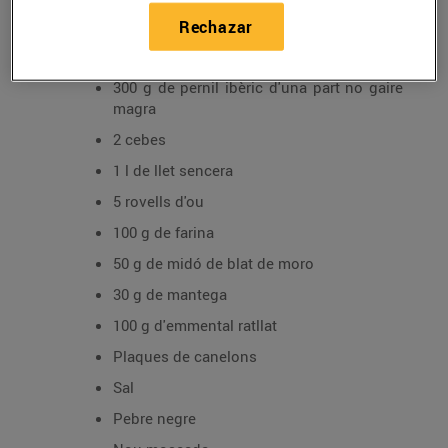
Rechazar
Ingredients:
300 g de pernil ibèric d'una part no gaire
magra
2 cebes
1 l de llet sencera
5 rovells d'ou
100 g de farina
50 g de midó de blat de moro
30 g de mantega
100 g d'emmental ratllat
Plaques de canelons
Sal
Pebre negre