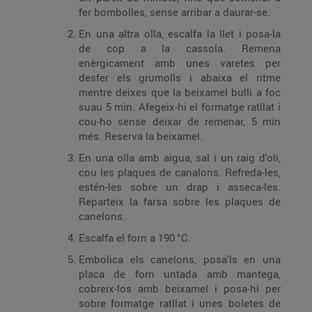
fer bombolles, sense arribar a daurar-se.
En una altra olla, escalfa la llet i posa-la
de cop a la cassola. Remena
enèrgicament amb unes varetes per
desfer els grumolls i abaixa el ritme
mentre deixes que la beixamel bulli a foc
suau 5 min. Afegeix-hi el formatge ratllat i
cou-ho sense deixar de remenar, 5 min
més. Reserva la beixamel.
En una olla amb aigua, sal i un raig d'oli,
cou les plaques de canalons. Refreda-les,
estén-les sobre un drap i asseca-les.
Reparteix la farsa sobre les plaques de
canelons.
Escalfa el forn a 190 °C.
Embolica els canelons, posa'ls en una
placa de forn untada amb mantega,
cobreix-los amb beixamel i posa-hi per
sobre formatge ratllat i unes boletes de