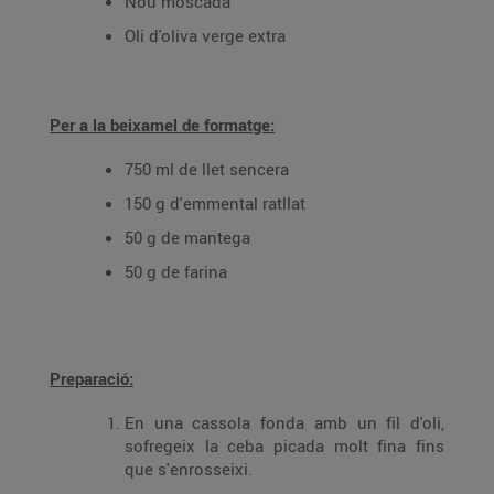
Nou moscada
Oli d'oliva verge extra
Per a la beixamel de formatge:
750 ml de llet sencera
150 g d'emmental ratllat
50 g de mantega
50 g de farina
Preparació:
En una cassola fonda amb un fil d'oli,
sofregeix la ceba picada molt fina fins
que s'enrosseixi.