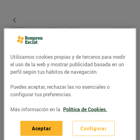
Utilizamos cookies propias y de terceros para medir
el uso de la web y mostrar publicidad basada en un
perfil según tus hábitos de navegación.
Puedes aceptar, rechazar las no esenciales o
RECETAS
configurar tus preferencias.
Canelons de pernil
Más información en la
Política de Cookies.
ibèric amb beixamel de
formatge
Aceptar
Configurar
01/noviembre/2024