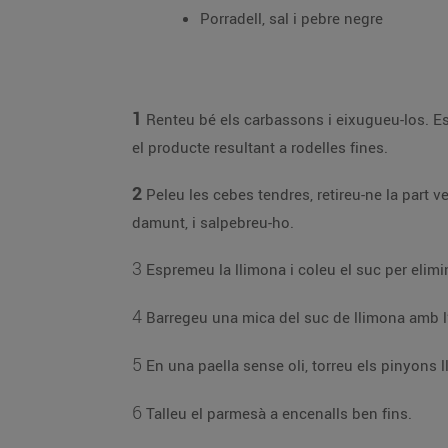
Porradell, sal i pebre negre
1
Renteu bé els carbassons i eixugueu-los. Esc
el producte resultant a rodelles fines.
2
Peleu les cebes tendres, retireu-ne la part ve
damunt, i salpebreu-ho.
3
Espremeu la llimona i coleu el suc per elimin
4
Barregeu una mica del suc de llimona amb l’ol
5
En una paella sense oli, torreu els pinyons 
6
Talleu el parmesà a encenalls ben fins.