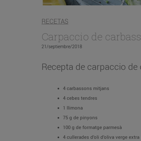
RECETAS
Carpaccio de carbas
21/septiembre/2018
Recepta de carpaccio de c
4 carbassons mitjans
4 cebes tendres
1 llimona
75 g de pinyons
100 g de formatge parmesà
4 cullerades d’oli d’oliva verge extra