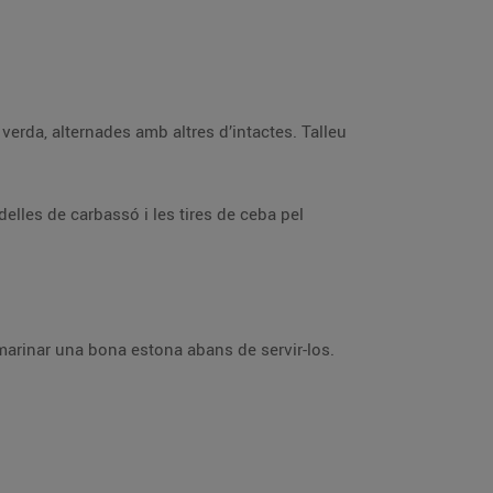
verda, alternades amb altres d’intactes. Talleu
odelles de carbassó i les tires de ceba pel
 marinar una bona estona abans de servir-los.