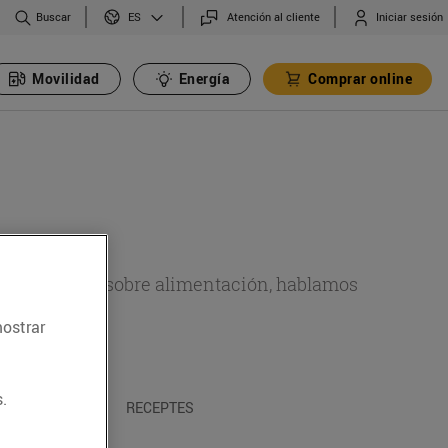
Buscar
Atención al cliente
Iniciar sesión
ES
Movilidad
Energía
Comprar online
de actualidad sobre alimentación, hablamos
emas.
mostrar
.
A I TRADICIONS
RECEPTES