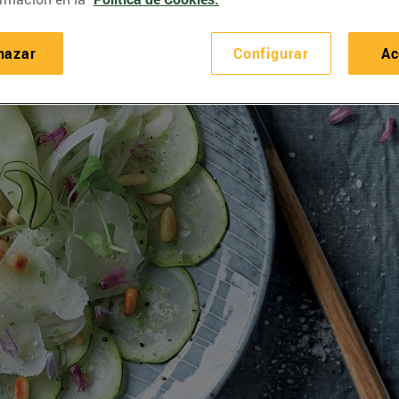
hazar
Configurar
Ac