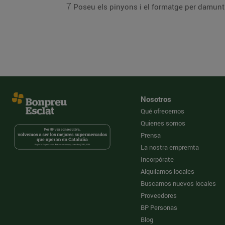
7
Poseu els pinyons i el formatge per damunt 
Nosotros
Qué ofrecemos
Quienes somos
Prensa
La nostra empremta
Incorpórate
Alquilamos locales
Buscamos nuevos locales
Proveedores
BP Personas
Blog