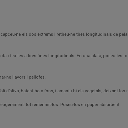
apceu-ne els dos extrems i retireu-ne tires longitudinals de pela 
rda i feu-les a tires fines longitudinals. En una plata, poseu les r
ar-ne llavors i pellofes.
i d’oliva, batent-ho a fons, i amaniu-hi els vegetals, deixant-los
lleugerament, tot remenant-los. Poseu-los en paper absorbent.