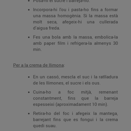
Posa-hi el sucre i barreja-ho.
Incorpora-hi l'ou i pasta-ho fins a formar
una massa homogènia. Si la massa està
molt seca, afegeix-hi una cullerada
d'aigua freda.
Fes una bola amb la massa, embolica-la
amb paper film i refrigera-la almenys 30
min.
Per a la crema de llimona
:
En un cassó, mescla el suc i la ratlladura
de les llimones, el sucre i els ous.
Cuina-ho a foc mitjà, remenant
constantment, fins que la barreja
espesseixi (aproximadament 10 min).
Retira-ho del foc i afegeix la mantega,
barrejant fins que es fongui i la crema
quedi suau.