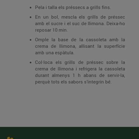
Pela i talla els préssecs a grills fins.
En un bol, mescla els grills de préssec
amb el sucre i el suc de llimona. Deixa-ho
reposar 10 min.
Omple la base de la cassoleta amb la
crema de llimona, allisant la superfície
amb una espàtula.
Col·loca els grills de préssec sobre la
crema de llimona i refrigera la cassoleta
durant almenys 1 h abans de servir-la,
perquè tots els sabors s’integrin bé.