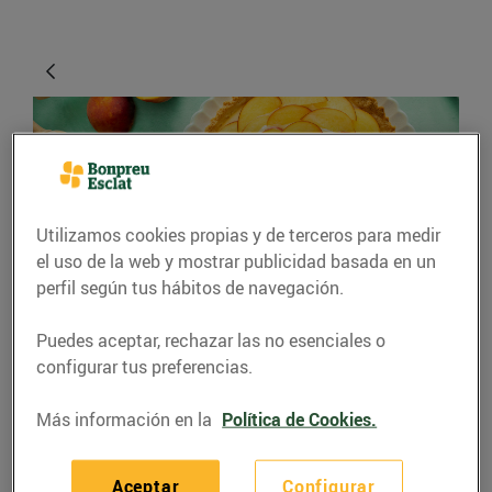
Utilizamos cookies propias y de terceros para medir
el uso de la web y mostrar publicidad basada en un
perfil según tus hábitos de navegación.
RECETAS
Puedes aceptar, rechazar las no esenciales o
Cassoleta de préssec
configurar tus preferencias.
amb crema de llimona
Más información en la
Política de Cookies.
Només per 3,20 €
Aceptar
Configurar