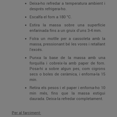
Deixa-ho refredar a temperatura ambient i
després refrigera-ho.
Escalfa el forn a 180 °C.
Estira la massa sobre una superfície
enfarinada fins a un gruix d'uns 3-4 mm.
Folra un motlle per a cassoleta amb la
massa, pressionant bé les vores i retallant
l'excés.
Punxa la base de la massa amb una
forquilla i cobreix-la amb paper de forn.
Posa-hi a sobre algun pes, com cigrons
secs o boles de ceràmica, i enforna-la 15
min.
Retira els pesos i el paper i enforna-ho 10
min més, fins que la massa estigui
daurada. Deixa-la refredar completament.
Per al farciment: