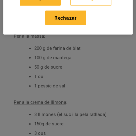
03/julio/2024
Rechazar
Ingredients per a 4 persones:
Per a la massa
:
200 g de farina de blat
100 g de mantega
50 g de sucre
1 ou
1 pessic de sal
Per a la crema de llimona
:
3 llimones (el suc i la pela ratllada)
150g de sucre
3 ous